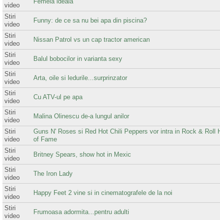
Femeia ideala
video
Stiri
Funny: de ce sa nu bei apa din piscina?
video
Stiri
Nissan Patrol vs un cap tractor american
video
Stiri
Balul bobocilor in varianta sexy
video
Stiri
Arta, oile si ledurile...surprinzator
video
Stiri
Cu ATV-ul pe apa
video
Stiri
Malina Olinescu de-a lungul anilor
video
Stiri
Guns N' Roses si Red Hot Chili Peppers vor intra in Rock & Roll H
video
of Fame
Stiri
Britney Spears, show hot in Mexic
video
Stiri
The Iron Lady
video
Stiri
Happy Feet 2 vine si in cinematografele de la noi
video
Stiri
Frumoasa adormita...pentru adulti
video