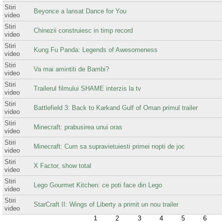
Stiri
Beyonce a lansat Dance for You
video
Stiri
Chinezii construiesc in timp record
video
Stiri
Kung Fu Panda: Legends of Awesomeness
video
Stiri
Va mai amintiti de Bambi?
video
Stiri
Trailerul filmului SHAME interzis la tv
video
Stiri
Battlefield 3: Back to Karkand Gulf of Oman primul trailer
video
Stiri
Minecraft: prabusirea unui oras
video
Stiri
Minecraft: Cum sa supravietuiesti primei nopti de joc
video
Stiri
X Factor, show total
video
Stiri
Lego Gourmet Kitchen: ce poti face din Lego
video
Stiri
StarCraft II: Wings of Liberty a primit un nou trailer
video
1
2
3
4
5
6