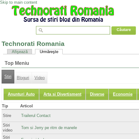
Skip to main content
Technorati Romania
Afişează
Urmăreşte
Top Meniu
Stiri
Bloguri
Video
Anunturi Auto
Arta si Divertisment
Diverse
Economie
Tip
Articol
Stire
Trailerul Contact
Stiri
Tom si Jerry pe ritm de manele
video
Stiri