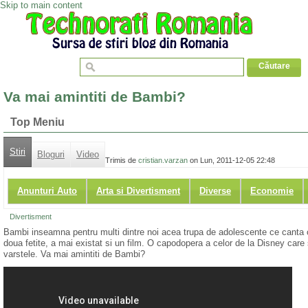
Skip to main content
Va mai amintiti de Bambi?
Top Meniu
Stiri
Bloguri
Video
Trimis de
cristian.varzan
on Lun, 2011-12-05 22:48
Anunturi Auto
Arta si Divertisment
Diverse
Economie
Divertisment
Bambi inseamna pentru multi dintre noi acea trupa de adolescente ce canta o
doua fetite, a mai existat si un film. O capodopera a celor de la Disney care s
varstele. Va mai amintiti de Bambi?