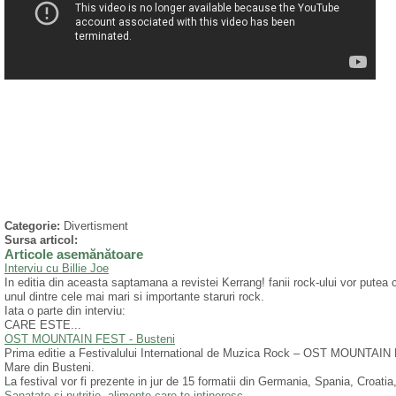
Categorie:
Divertisment
Sursa articol:
Articole asemănătoare
Interviu cu Billie Joe
In editia din aceasta saptamana a revistei Kerrang! fanii rock-ului vor putea ci
unul dintre cele mai mari si importante staruri rock.
Iata o parte din interviu:
CARE ESTE...
OST MOUNTAIN FEST - Busteni
Prima editie a Festivalului International de Muzica Rock – OST MOUNTAIN 
Mare din Busteni.
La festival vor fi prezente in jur de 15 formatii din Germania, Spania, Croatia,
Sanatate si nutritie, alimente care te intineresc