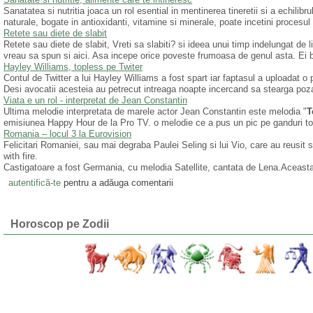
Sanatatea si nutritia joaca un rol esential in mentinerea tineretii si a echili
naturale, bogate in antioxidanti, vitamine si minerale, poate incetini procesul 
Retete sau diete de slabit
Retete sau diete de slabit, Vreti sa slabiti? si ideea unui timp indelungat de 
vreau sa spun si aici. Asa incepe orice poveste frumoasa de genul asta. Ei b
Hayley Williams, topless pe Twiter
Contul de Twitter a lui Hayley Williams a fost spart iar faptasul a uploadat o
Desi avocatii acesteia au petrecut intreaga noapte incercand sa stearga poza 
Viata e un rol - interpretat de Jean Constantin
Ultima melodie interpretata de marele actor Jean Constantin este melodia "
T
emisiunea Happy Hour de la Pro TV. o melodie ce a pus un pic pe ganduri toti
Romania – locul 3 la Eurovision
Felicitari Romaniei, sau mai degraba Paulei Seling si lui Vio, care au reusi
with fire.
Castigatoare a fost Germania, cu melodia Satellite, cantata de Lena.Aceasta 
autentifică-te
pentru a adăuga comentarii
Horoscop pe Zodii