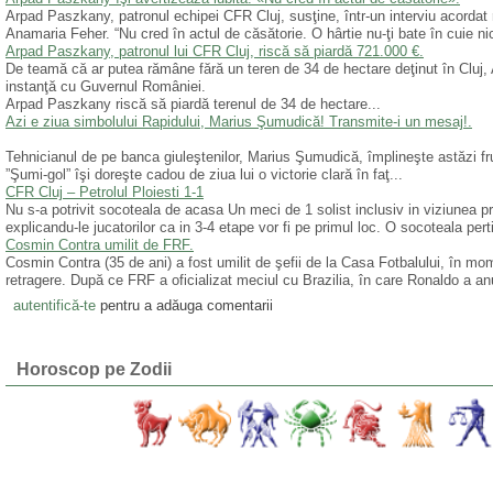
Arpad Paszkany, patronul echipei CFR Cluj, susţine, într-un interviu acordat 
Anamaria Feher. “Nu cred în actul de căsătorie. O hârtie nu-ţi bate în cuie nic
Arpad Paszkany, patronul lui CFR Cluj, riscă să piardă 721.000 €.
De teamă că ar putea rămâne fără un teren de 34 de hectare deţinut în Cluj,
instanţă cu Guvernul României.
Arpad Paszkany riscă să piardă terenul de 34 de hectare...
Azi e ziua simbolului Rapidului, Marius Şumudică! Transmite-i un mesaj!.
Tehnicianul de pe banca giuleştenilor, Marius Şumudică, împlineşte astăzi fr
”Şumi-gol” îşi doreşte cadou de ziua lui o victorie clară în faţ...
CFR Cluj – Petrolul Ploiesti 1-1
Nu s-a potrivit socoteala de acasa Un meci de 1 solist inclusiv in viziunea pr
explicandu-le jucatorilor ca in 3-4 etape vor fi pe primul loc. O socoteala pert
Cosmin Contra umilit de FRF.
Cosmin Contra (35 de ani) a fost umilit de şefii de la Casa Fotbalului, în mo
retragere. După ce FRF a oficializat meciul cu Brazilia, în care Ronaldo a an
autentifică-te
pentru a adăuga comentarii
Horoscop pe Zodii