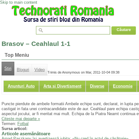
Skip to main content
Brasov – Ceahlaul 1-1
Top Meniu
Stiri
Bloguri
Video
Trimis de Anonymous on Mar, 2011-10-04 09:38
Anunturi Auto
Arta si Divertisment
Diverse
Economie
Puncte pierdute de ambele formatii Ambele echipe sunt, declarat, in lupta pent
castigat in fata unei contracandidate este de aur. Ceahlaul pare echipa casti
aspectul jocului, ar fi meritat mai mult. Echipa de la Piatra Neamt continua e
Citeste mai departe »
Termen:
Fotbal
Sursa articol:
Articole asemănătoare
Arpad Paszkany îşi avertizează iubita: «Nu cred în actul de căsătorie».