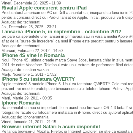
Vineri, Decembrie 26, 2025 - 11:39
Rivalul Apple concurent pentru iPad
Producatorul american de PC-uri Dell a anuntat ca, incepand cu luna iunie 2
pentru a concura direct cu iPad-ul lansat de Apple. Initial, produsul va fi disp
Adaugat de: technorati
Joi, Decembrie 25, 2025 - 23:21
Lansarea iPhone 5, in septembrie - octombrie 2012
Se pare ca sperantele unei lansari in primavara sau in vara a noului Apple i
aflat de la "surse de incredere" ca noul iPhone este pregatit pentru o lansare
Adaugat de: technorati
Miercuri, Februarie 22, 2012 - 14:50
IPhone 4S vine in Romania
Noul IPhone 4S, ultima creatie marca Steve Jobs, lansata chiar in ziua morti
2011 de catre Vodafone. Telefonul este unul extrem de performant fiind dotat
Adaugat de: cristian.varzan
Marţi, Noiembrie 1, 2011 - 17:52
iPhone 5 cu tastatura QWERTY
Apple testează 3 modele iPhone 5. Unul cu tastatura QWERTY Cele mai rece
prezent trei modele prototip ale binecunoscutului telefon Iphone. Potrivit Apple
Adaugat de: technorati
Marţi, Martie 29, 2011 - 00:35
Iphone Romania
Sa semnalat un nou si important file in acest nou firmware iOS 4.3 beta 2 si a
fotografiile facute cu fotocamera instalata in iPhone, direct cu ajutorul aplicati
Adaugat de: iphoneromania
Vineri, Ianuarie 21, 2011 - 21:15
Browser internet Safari 5 acum disponibil
Pe langa browser-ul Mozilla, Firefox si Internet Explorer, se stie ca exsista 