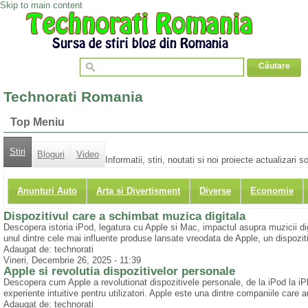
Skip to main content
Technorati Romania
Top Meniu
Stiri
Bloguri
Video
Informatii, stiri, noutati si noi proiecte actualizari 
Anunturi Auto
Arta si Divertisment
Diverse
Economie
Dispozitivul care a schimbat muzica digitala
Descopera istoria iPod, legatura cu Apple si Mac, impactul asupra muzicii dig
unul dintre cele mai influente produse lansate vreodata de Apple, un dispoziti
Adaugat de: technorati
Vineri, Decembrie 26, 2025 - 11:39
Apple si revolutia dispozitivelor personale
Descopera cum Apple a revolutionat dispozitivele personale, de la iPod la i
experiente intuitive pentru utilizatori. Apple este una dintre companiile care a
Adaugat de: technorati