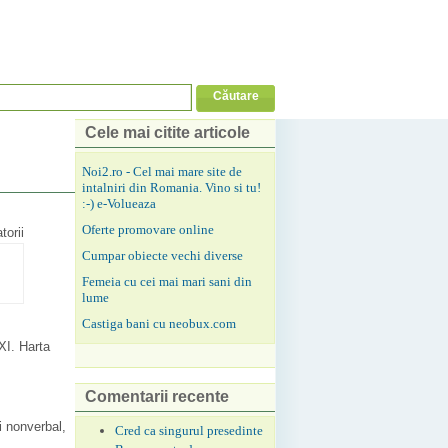
Cele mai citite articole
Noi2.ro - Cel mai mare site de
intalniri din Romania. Vino si tu!
:-) e-Volueaza
Oferte promovare online
torii
Cumpar obiecte vechi diverse
Femeia cu cei mai mari sani din
lume
Castiga bani cu neobux.com
XXI. Harta
Comentarii recente
i nonverbal,
Cred ca singurul presedinte