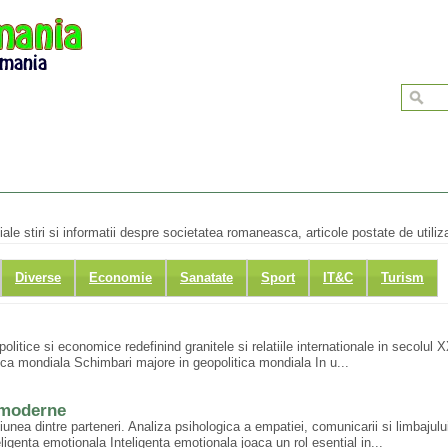
ale stiri si informatii despre societatea romaneasca, articole postate de utiliza
Diverse
Economie
Sanatate
Sport
IT&C
Turism
olitice si economice redefinind granitele si relatiile internationale in secolul 
ica mondiala Schimbari majore in geopolitica mondiala In u...
e moderne
nea dintre parteneri. Analiza psihologica a empatiei, comunicarii si limbajulu
genta emotionala Inteligenta emotionala joaca un rol esential in...