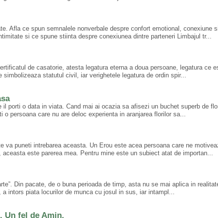
mitate. Afla ce spun semnalele nonverbale despre confort emotional, conexiune s
timitate si ce spune stiinta despre conexiunea dintre parteneri Limbajul tr...
 certificatul de casatorie, atesta legatura eterna a doua persoane, legatura ce e
 simbolizeaza statutul civil, iar verighetele legatura de ordin spir...
asa
l porti o data in viata. Cand mai ai ocazia sa afisezi un buchet superb de flor
ti o persoana care nu are deloc experienta in aranjarea florilor sa...
ate va puneti intrebarea aceasta. Un Erou este acea persoana care ne motivea
a, aceasta este parerea mea. Pentru mine este un subiect atat de importan...
te”. Din pacate, de o buna perioada de timp, asta nu se mai aplica in realitat
, a intors piata locurilor de munca cu josul in sus, iar intampl...
. Un fel de Amin.