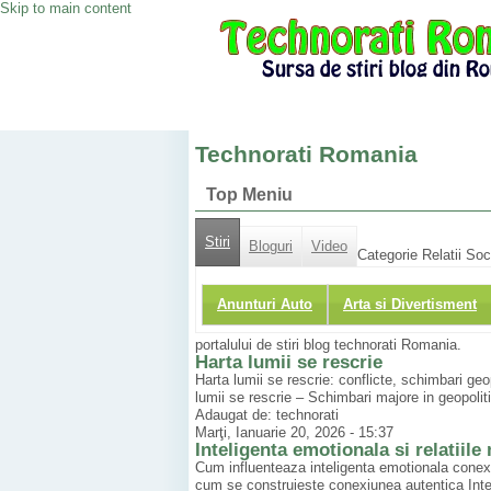
Skip to main content
Technorati Romania
Top Meniu
Stiri
Bloguri
Video
Categorie Relatii Soci
Anunturi Auto
Arta si Divertisment
portalului de stiri blog technorati Romania.
Harta lumii se rescrie
Harta lumii se rescrie: conflicte, schimbari geop
lumii se rescrie – Schimbari majore in geopolit
Adaugat de: technorati
Marţi, Ianuarie 20, 2026 - 15:37
Inteligenta emotionala si relatiil
Cum influenteaza inteligenta emotionala conexiu
cum se construieste conexiunea autentica Inteli