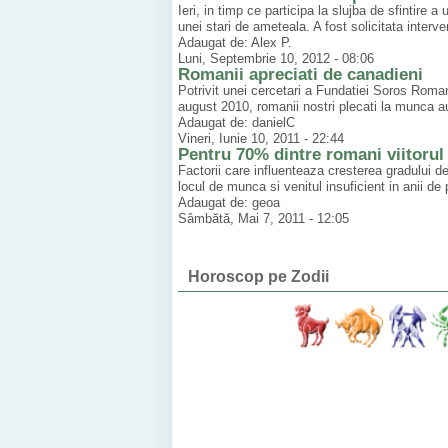
Ieri, in timp ce participa la slujba de sfintire a
unei stari de ameteala. A fost solicitata interven
Adaugat de: Alex P.
Luni, Septembrie 10, 2012 - 08:06
Romanii apreciati de canadieni
Potrivit unei cercetari a Fundatiei Soros Romani
august 2010, romanii nostri plecati la munca au
Adaugat de: danielC
Vineri, Iunie 10, 2011 - 22:44
Pentru 70% dintre romani viitorul
Factorii care influenteaza cresterea gradului d
locul de munca si venitul insuficient in anii de 
Adaugat de: geoa
Sâmbătă, Mai 7, 2011 - 12:05
Horoscop pe Zodii