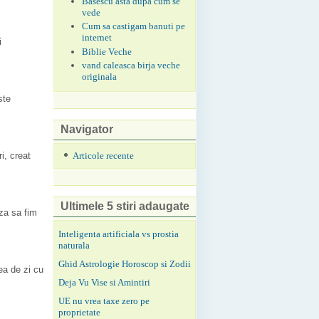
Basescu asta dupa cum se
vede
Cum sa castigam banuti pe
internet
i
Biblie Veche
vand caleasca birja veche
originala
ste
Navigator
Articole recente
i, creat
Ultimele 5 stiri adaugate
za sa fim
Inteligenta artificiala vs prostia
naturala
Ghid Astrologie Horoscop si Zodii
ea de zi cu
Deja Vu Vise si Amintiri
UE nu vrea taxe zero pe
proprietate