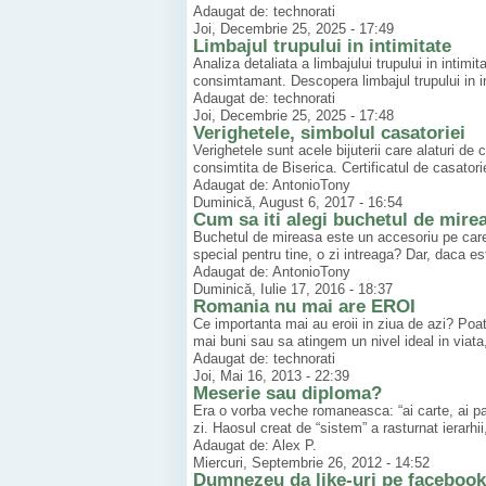
Adaugat de: technorati
Joi, Decembrie 25, 2025 - 17:49
Limbajul trupului in intimitate
Analiza detaliata a limbajului trupului in inti
consimtamant. Descopera limbajul trupului in in
Adaugat de: technorati
Joi, Decembrie 25, 2025 - 17:48
Verighetele, simbolul casatoriei
Verighetele sunt acele bijuterii care alaturi de
consimtita de Biserica. Certificatul de casatorie
Adaugat de: AntonioTony
Duminică, August 6, 2017 - 16:54
Cum sa iti alegi buchetul de mire
Buchetul de mireasa este un accesoriu pe care i
special pentru tine, o zi intreaga? Dar, daca es
Adaugat de: AntonioTony
Duminică, Iulie 17, 2016 - 18:37
Romania nu mai are EROI
Ce importanta mai au eroii in ziua de azi? Po
mai buni sau sa atingem un nivel ideal in viat
Adaugat de: technorati
Joi, Mai 16, 2013 - 22:39
Meserie sau diploma?
Era o vorba veche romaneasca: “ai carte, ai par
zi. Haosul creat de “sistem” a rasturnat ierarhii
Adaugat de: Alex P.
Miercuri, Septembrie 26, 2012 - 14:52
Dumnezeu da like-uri pe facebook