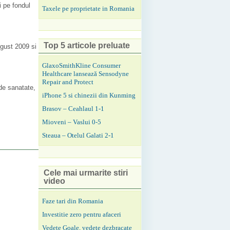
si pe fondul
Taxele pe proprietate in Romania
Top 5 articole preluate
ugust 2009 si
GlaxoSmithKline Consumer
Healthcare lansează Sensodyne
Repair and Protect
 de sanatate,
iPhone 5 si chinezii din Kunming
Brasov – Ceahlaul 1-1
Mioveni – Vaslui 0-5
Steaua – Otelul Galati 2-1
Cele mai urmarite stiri
video
Faze tari din Romania
Investitie zero pentru afaceri
Vedete Goale, vedete dezbracate