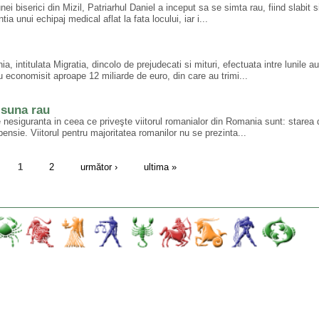
 unei biserici din Mizil, Patriarhul Daniel a inceput sa se simta rau, fiind slabit 
tia unui echipaj medical aflat la fata locului, iar i...
a, intitulata Migratia, dincolo de prejudecati si mituri, efectuata intre lunile a
 economisit aproape 12 miliarde de euro, din care au trimi...
 suna rau
e nesiguranta in ceea ce priveşte viitorul romanialor din Romania sunt: starea
pensie. Viitorul pentru majoritatea romanilor nu se prezinta...
1
2
următor ›
ultima »