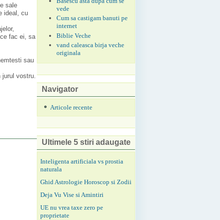
Basescu asta dupa cum se
le sale
vede
e ideal, cu
Cum sa castigam banuti pe
internet
elor,
Biblie Veche
ce fac ei, sa
vand caleasca birja veche
originala
 nemtesti sau
jurul vostru.
Navigator
Articole recente
Ultimele 5 stiri adaugate
Inteligenta artificiala vs prostia
naturala
Ghid Astrologie Horoscop si Zodii
Deja Vu Vise si Amintiri
UE nu vrea taxe zero pe
proprietate