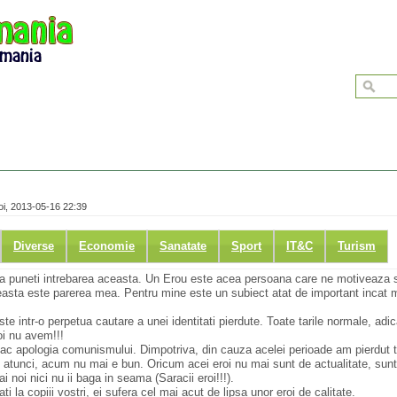
i, 2013-05-16 22:39
Diverse
Economie
Sanatate
Sport
IT&C
Turism
 va puneti intrebarea aceasta. Un Erou este acea persoana care ne motiveaza 
easta este parerea mea. Pentru mine este un subiect atat de important incat mi
ste intr-o perpetua cautare a unei identitati pierdute. Toate tarile normale, adi
i nu avem!!!
fac apologia comunismului. Dimpotriva, din cauza acelei perioade am pierdut to
t atunci, acum nu mai e bun. Oricum acei eroi nu mai sunt de actualitate, sunt
i noi nici nu ii baga in seama (Saracii eroi!!!).
ti la copiii vostri, ei sufera cel mai acut de lipsa unor eroi de calitate.