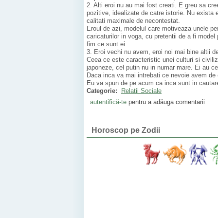
2. Alti eroi nu au mai fost creati. E greu sa cr
pozitive, idealizate de catre istorie. Nu exista 
calitati maximale de necontestat.
Eroul de azi, modelul care motiveaza unele per
caricaturilor in voga, cu pretentii de a fi mod
fim ce sunt ei.
3. Eroi vechi nu avem, eroi noi mai bine altii 
Ceea ce este caracteristic unei culturi si civi
japoneze, cel putin nu in numar mare. Ei au cei 
Daca inca va mai intrebati ce nevoie avem de er
Eu va spun de pe acum ca inca sunt in cautare de
Categorie:
Relatii Sociale
autentifică-te
pentru a adăuga comentarii
Horoscop pe Zodii