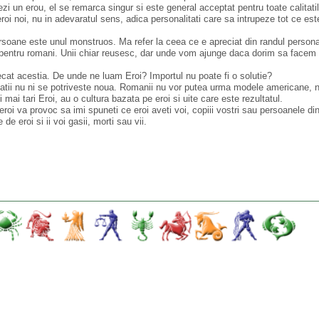
eezi un erou, el se remarca singur si este general acceptat pentru toate calitati
eroi noi, nu in adevaratul sens, adica personalitati care sa intrupeze tot ce est
soane este unul monstruos. Ma refer la ceea ce e apreciat din randul personaj
el pentru romani. Unii chiar reusesc, dar unde vom ajunge daca dorim sa facem 
decat acestia. De unde ne luam Eroi? Importul nu poate fi o solutie?
lizatii nu ni se potriveste noua. Romanii nu vor putea urma modele americane,
mai tari Eroi, au o cultura bazata pe eroi si uite care este rezultatul.
oi va provoc sa imi spuneti ce eroi aveti voi, copiii vostri sau persoanele din 
 eroi si ii voi gasii, morti sau vii.