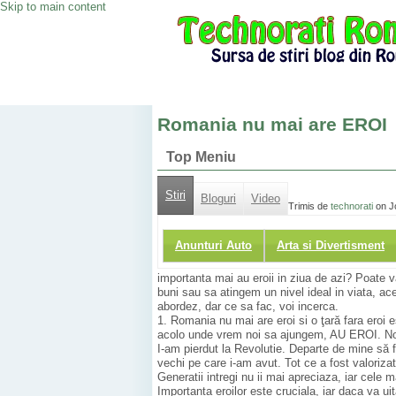
Skip to main content
Romania nu mai are EROI
Top Meniu
Stiri
Bloguri
Video
Trimis de
technorati
on Jo
Anunturi Auto
Arta si Divertisment
importanta mai au eroii in ziua de azi? Poate
buni sau sa atingem un nivel ideal in viata, ac
abordez, dar ce sa fac, voi incerca.
1. Romania nu mai are eroi si o ţară fara eroi e
acolo unde vrem noi sa ajungem, AU EROI. No
I-am pierdut la Revolutie. Departe de mine să 
vechi pe care i-am avut. Tot ce a fost valoriza
Generatii intregi nu ii mai apreciaza, iar cele ma
Importanta eroilor este cruciala, iar daca va uita