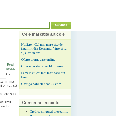
Cele mai citite articole
Noi2.ro - Cel mai mare site de
intalniri din Romania. Vino si tu!
:-) e-Volueaza
Oferte promovare online
Relatii
Cumpar obiecte vechi diverse
Sociale
Femeia cu cei mai mari sani din
Ce
lume
sa fim mai
Castiga bani cu neobux.com
-e frica să il
ca care sunt
ti eroii
Comentarii recente
 vechi.
Cred ca singurul presedinte