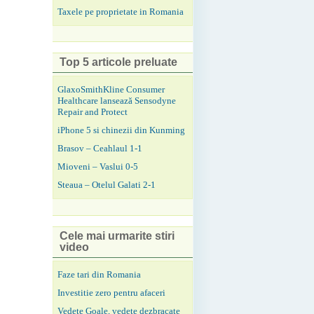
Taxele pe proprietate in Romania
Top 5 articole preluate
GlaxoSmithKline Consumer
Healthcare lansează Sensodyne
Repair and Protect
iPhone 5 si chinezii din Kunming
Brasov – Ceahlaul 1-1
Mioveni – Vaslui 0-5
Steaua – Otelul Galati 2-1
Cele mai urmarite stiri
video
Faze tari din Romania
Investitie zero pentru afaceri
Vedete Goale, vedete dezbracate