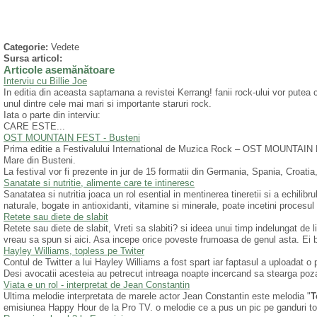
Categorie:
Vedete
Sursa articol:
Articole asemănătoare
Interviu cu Billie Joe
In editia din aceasta saptamana a revistei Kerrang! fanii rock-ului vor putea ci
unul dintre cele mai mari si importante staruri rock.
Iata o parte din interviu:
CARE ESTE...
OST MOUNTAIN FEST - Busteni
Prima editie a Festivalului International de Muzica Rock – OST MOUNTAIN 
Mare din Busteni.
La festival vor fi prezente in jur de 15 formatii din Germania, Spania, Croatia,
Sanatate si nutritie, alimente care te intineresc
Sanatatea si nutritia joaca un rol esential in mentinerea tineretii si a echili
naturale, bogate in antioxidanti, vitamine si minerale, poate incetini procesul 
Retete sau diete de slabit
Retete sau diete de slabit, Vreti sa slabiti? si ideea unui timp indelungat de 
vreau sa spun si aici. Asa incepe orice poveste frumoasa de genul asta. Ei b
Hayley Williams, topless pe Twiter
Contul de Twitter a lui Hayley Williams a fost spart iar faptasul a uploadat o
Desi avocatii acesteia au petrecut intreaga noapte incercand sa stearga poza 
Viata e un rol - interpretat de Jean Constantin
Ultima melodie interpretata de marele actor Jean Constantin este melodia "
T
emisiunea Happy Hour de la Pro TV. o melodie ce a pus un pic pe ganduri toti