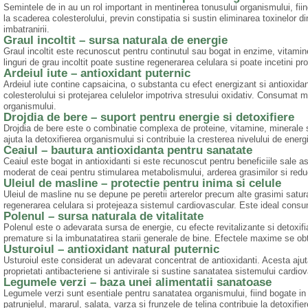
Semintele de in au un rol important in mentinerea tonusului organismului, fiind
la scaderea colesterolului, previn constipatia si sustin eliminarea toxinelor d
imbatranirii.
Graul incoltit – sursa naturala de energie
Graul incoltit este recunoscut pentru continutul sau bogat in enzime, vitamin
linguri de grau incoltit poate sustine regenerarea celulara si poate incetini p
Ardeiul iute – antioxidant puternic
Ardeiul iute contine capsaicina, o substanta cu efect energizant si antioxid
colesterolului si protejarea celulelor impotriva stresului oxidativ. Consumat m
organismului.
Drojdia de bere – suport pentru energie si detoxifiere
Drojdia de bere este o combinatie complexa de proteine, vitamine, minerale si
ajuta la detoxifierea organismului si contribuie la cresterea nivelului de ener
Ceaiul – bautura antioxidanta pentru sanatate
Ceaiul este bogat in antioxidanti si este recunoscut pentru beneficiile sale a
moderat de ceai pentru stimularea metabolismului, arderea grasimilor si reduc
Uleiul de masline – protectie pentru inima si celule
Uleiul de masline nu se depune pe peretii arterelor precum alte grasimi satur
regenerarea celulara si protejeaza sistemul cardiovascular. Este ideal consu
Polenul – sursa naturala de vitalitate
Polenul este o adevarata sursa de energie, cu efecte revitalizante si detoxifi
premature si la imbunatatirea starii generale de bine. Efectele maxime se o
Usturoiul – antioxidant natural puternic
Usturoiul este considerat un adevarat concentrat de antioxidanti. Acesta ajuta 
proprietati antibacteriene si antivirale si sustine sanatatea sistemului cardiov
Legumele verzi – baza unei alimentatii sanatoase
Legumele verzi sunt esentiale pentru sanatatea organismului, fiind bogate in v
patrunjelul, mararul, salata, varza si frunzele de telina contribuie la detoxifie