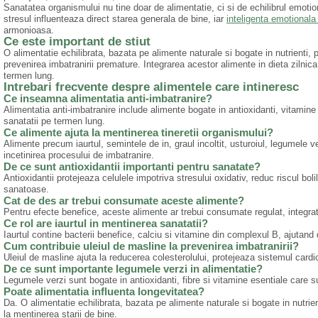
Sanatatea organismului nu tine doar de alimentatie, ci si de echilibrul emotio
stresul influenteaza direct starea generala de bine, iar
inteligenta emotionala 
armonioasa.
Ce este important de stiut
O alimentatie echilibrata, bazata pe alimente naturale si bogate in nutrienti, 
prevenirea imbatranirii premature. Integrarea acestor alimente in dieta zilnica 
termen lung.
Intrebari frecvente despre alimentele care intineresc
Ce inseamna alimentatia anti-imbatranire?
Alimentatia anti-imbatranire include alimente bogate in antioxidanti, vitamine 
sanatatii pe termen lung.
Ce alimente ajuta la mentinerea tineretii organismului?
Alimente precum iaurtul, semintele de in, graul incoltit, usturoiul, legumele v
incetinirea procesului de imbatranire.
De ce sunt antioxidantii importanti pentru sanatate?
Antioxidantii protejeaza celulele impotriva stresului oxidativ, reduc riscul bolil
sanatoase.
Cat de des ar trebui consumate aceste alimente?
Pentru efecte benefice, aceste alimente ar trebui consumate regulat, integrate
Ce rol are iaurtul in mentinerea sanatatii?
Iaurtul contine bacterii benefice, calciu si vitamine din complexul B, ajutand 
Cum contribuie uleiul de masline la prevenirea imbatranirii?
Uleiul de masline ajuta la reducerea colesterolului, protejeaza sistemul cardi
De ce sunt importante legumele verzi in alimentatie?
Legumele verzi sunt bogate in antioxidanti, fibre si vitamine esentiale care s
Poate alimentatia influenta longevitatea?
Da. O alimentatie echilibrata, bazata pe alimente naturale si bogate in nutrien
la mentinerea starii de bine.