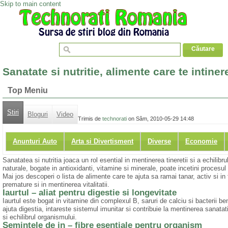
Skip to main content
Sanatate si nutritie, alimente care te intine
Top Meniu
Stiri
Bloguri
Video
Trimis de
technorati
on Sâm, 2010-05-29 14:48
Anunturi Auto
Arta si Divertisment
Diverse
Economie
Sanatatea si nutritia joaca un rol esential in mentinerea tineretii si a echili
naturale, bogate in antioxidanti, vitamine si minerale, poate incetini procesul
Mai jos descoperi o lista de alimente care te ajuta sa ramai tanar, activ si in
premature si in mentinerea vitalitatii.
Iaurtul – aliat pentru digestie si longevitate
Iaurtul este bogat in vitamine din complexul B, saruri de calciu si bacterii be
ajuta digestia, intareste sistemul imunitar si contribuie la mentinerea sanatat
si echilibrul organismului.
Semintele de in – fibre esentiale pentru organism