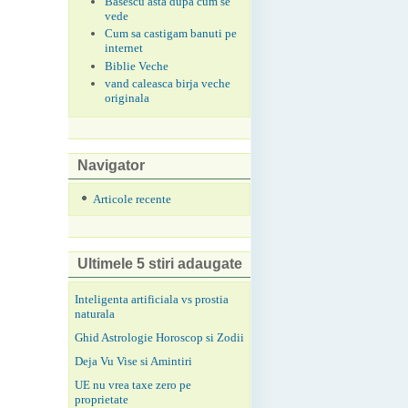
Basescu asta dupa cum se
vede
Cum sa castigam banuti pe
internet
Biblie Veche
vand caleasca birja veche
originala
Navigator
Articole recente
Ultimele 5 stiri adaugate
Inteligenta artificiala vs prostia
naturala
Ghid Astrologie Horoscop si Zodii
Deja Vu Vise si Amintiri
UE nu vrea taxe zero pe
proprietate