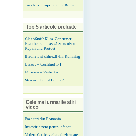
Taxele pe proprietate in Romania
Top 5 articole preluate
GlaxoSmithKline Consumer
Healthcare lansează Sensodyne
Repair and Protect
iPhone 5 si chinezii din Kunming
Brasov – Ceahlaul 1-1
Mioveni – Vaslui 0-5
Steaua – Otelul Galati 2-1
Cele mai urmarite stiri
video
Faze tari din Romania
Investitie zero pentru afaceri
Vedete Goale, vedete dezbracate