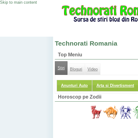
Skip to main content
Technorati Romania
Top Meniu
Stiri
Bloguri
Video
Anunturi Auto
Arta si Divertisment
Horoscop pe Zodii