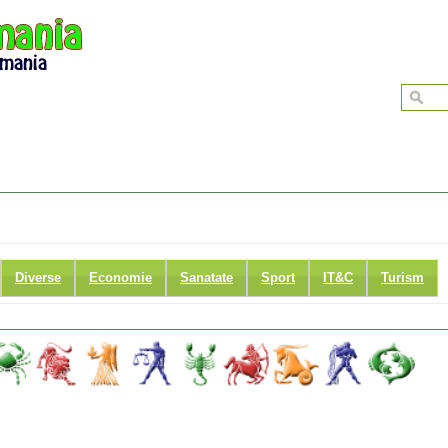
Diverse
Economie
Sanatate
Sport
IT&C
Turism