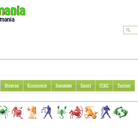
Diverse
Economie
Sanatate
Sport
IT&C
Turism