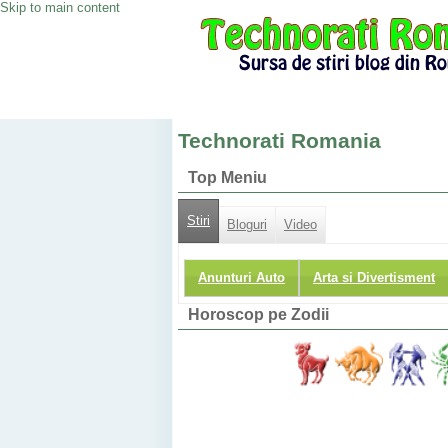
Skip to main content
Technorati Romania
Top Meniu
Stiri
Bloguri
Video
Anunturi Auto
Arta si Divertisment
Horoscop pe Zodii