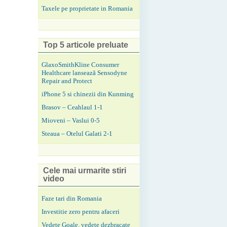
Taxele pe proprietate in Romania
Top 5 articole preluate
GlaxoSmithKline Consumer
Healthcare lansează Sensodyne
Repair and Protect
iPhone 5 si chinezii din Kunming
Brasov – Ceahlaul 1-1
Mioveni – Vaslui 0-5
Steaua – Otelul Galati 2-1
Cele mai urmarite stiri
video
Faze tari din Romania
Investitie zero pentru afaceri
Vedete Goale, vedete dezbracate