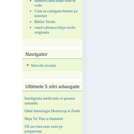
Basescu asta dupa cum se
vede
Cum sa castigam banuti pe
internet
Biblie Veche
vand caleasca birja veche
originala
Navigator
Articole recente
Ultimele 5 stiri adaugate
Inteligenta artificiala vs prostia
naturala
Ghid Astrologie Horoscop si Zodii
Deja Vu Vise si Amintiri
UE nu vrea taxe zero pe
proprietate