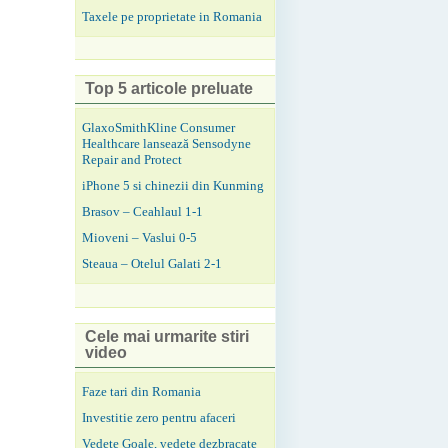
Taxele pe proprietate in Romania
Top 5 articole preluate
GlaxoSmithKline Consumer
Healthcare lansează Sensodyne
Repair and Protect
iPhone 5 si chinezii din Kunming
Brasov – Ceahlaul 1-1
Mioveni – Vaslui 0-5
Steaua – Otelul Galati 2-1
Cele mai urmarite stiri
video
Faze tari din Romania
Investitie zero pentru afaceri
Vedete Goale, vedete dezbracate