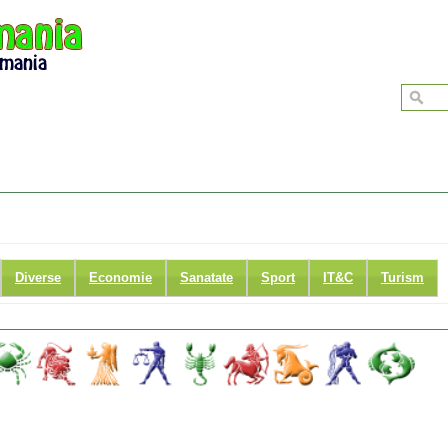
Diverse
Economie
Sanatate
Sport
IT&C
Turism