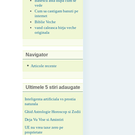
Basescu asta dupa cum se
vede
Cum sa castigam banuti pe
internet
Biblie Veche
vand caleasca birja veche
originala
Navigator
Articole recente
Ultimele 5 stiri adaugate
Inteligenta artificiala vs prostia
naturala
Ghid Astrologie Horoscop si Zodii
Deja Vu Vise si Amintiri
UE nu vrea taxe zero pe
proprietate