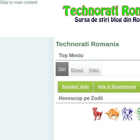
Skip to main content
Technorati Romania
Top Meniu
Stiri
Bloguri
Video
Anunturi Auto
Arta si Divertisment
Horoscop pe Zodii