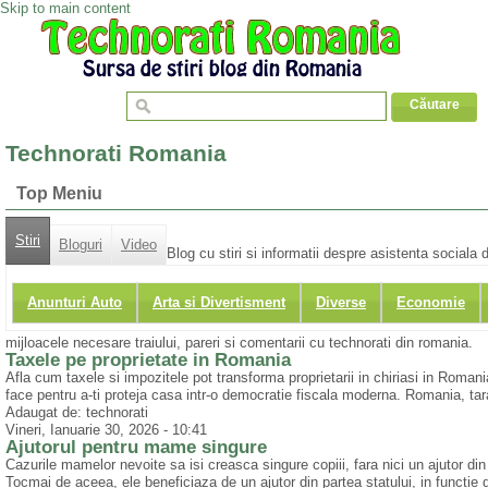
Skip to main content
Technorati Romania
Top Meniu
Stiri
Bloguri
Video
Blog cu stiri si informatii despre asistenta socia
Anunturi Auto
Arta si Divertisment
Diverse
Economie
mijloacele necesare traiului, pareri si comentarii cu technorati din romania.
Taxele pe proprietate in Romania
Afla cum taxele si impozitele pot transforma proprietarii in chiriasi in Romania
face pentru a-ti proteja casa intr-o democratie fiscala moderna. Romania, tara pr
Adaugat de: technorati
Vineri, Ianuarie 30, 2026 - 10:41
Ajutorul pentru mame singure
Cazurile mamelor nevoite sa isi creasca singure copiii, fara nici un ajutor di
Tocmai de aceea, ele beneficiaza de un ajutor din partea statului, in functie de