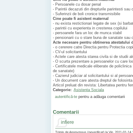
- Persoanele cu dosar penal
- Parintii decazuti din drepturile parintesti sau
- Suferinzii de boli cronice transmisibile
Cine poate fi asistent maternal
- nu exista restictionari legate de sex (si barb
- parintii cu experienta in cresterea copilului
- persoanele fara un loc de munca stabil
- pensionarii cu o stare buna de sanatate sau 
Acte necesare pentru obtinerea atestatului 
- o cererere catre Directia pentru Protectia cop
- CV-ul solicitantului
- Actele care atesta starea civila si de studii al
- O scurta prezentare a persoanelor cu care lo
- Certificatele medicale eliberate de policlinica
de sanatate)
- Cazierul judiciar al solicitantului si al persoa
- Un document care atesta dreptul de folosinta a
Articol preluat din revista: Libertatea pentru fe
Categorie:
Asistenta Sociala
autentifică-te
pentru a adăuga comentarii
Comentarii
infiere
Trimis de Anonymous (neverificat) la Vin, 2011-01-14 