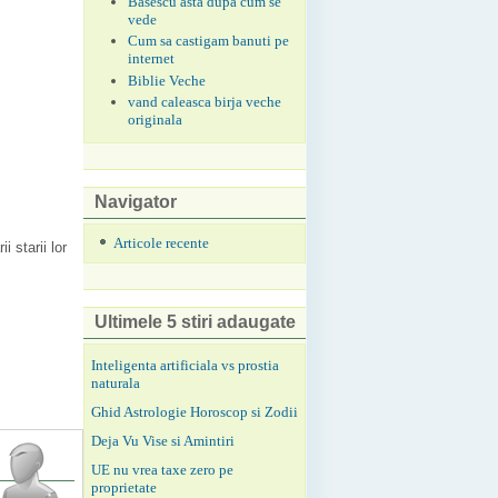
Basescu asta dupa cum se
vede
Cum sa castigam banuti pe
internet
Biblie Veche
vand caleasca birja veche
originala
Navigator
Articole recente
 starii lor
Ultimele 5 stiri adaugate
Inteligenta artificiala vs prostia
naturala
Ghid Astrologie Horoscop si Zodii
Deja Vu Vise si Amintiri
UE nu vrea taxe zero pe
proprietate