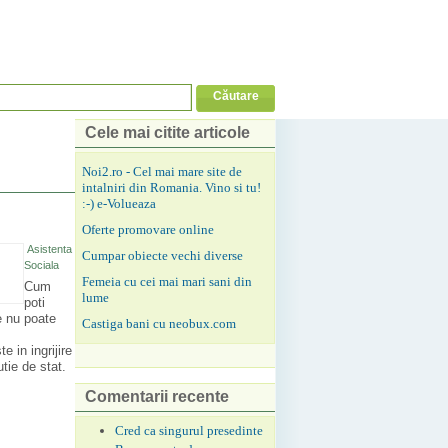
Cele mai citite articole
Noi2.ro - Cel mai mare site de
intalniri din Romania. Vino si tu!
:-) e-Volueaza
Oferte promovare online
Asistenta
Cumpar obiecte vechi diverse
Sociala
Femeia cu cei mai mari sani din
Cum
lume
poti
ne nu poate
Castiga bani cu neobux.com
 in ingrijire
tie de stat.
Comentarii recente
Cred ca singurul presedinte