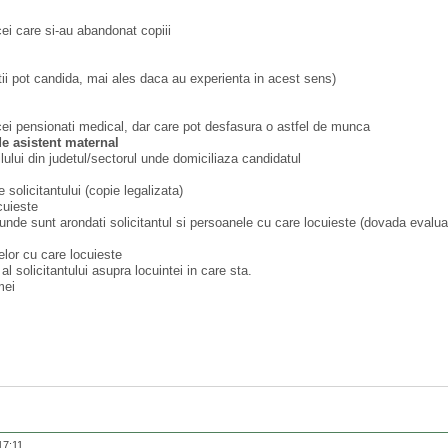
 cei care si-au abandonat copiii
atii pot candida, mai ales daca au experienta in acest sens)
cei pensionati medical, dar care pot desfasura o astfel de munca
de asistent maternal
ilului din judetul/sectorul unde domiciliaza candidatul
e solicitantului (copie legalizata)
cuieste
 unde sunt arondati solicitantul si persoanele cu care locuieste (dovada evaluarii
nelor cu care locuieste
l solicitantului asupra locuintei in care sta.
mei
17:11.