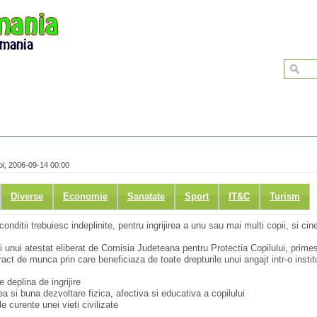
i, 2006-09-14 00:00
Diverse
Economie
Sanatate
Sport
IT&C
Turism
nditii trebuiesc indeplinite, pentru ingrijirea a unu sau mai multi copii, si ci
i unui atestat eliberat de Comisia Judeteana pentru Protectia Copilului, primeste
ct de munca prin care beneficiaza de toate drepturile unui angajt intr-o institu
 deplina de ingrijire
ea si buna dezvoltare fizica, afectiva si educativa a copilului
e curente unei vieti civilizate