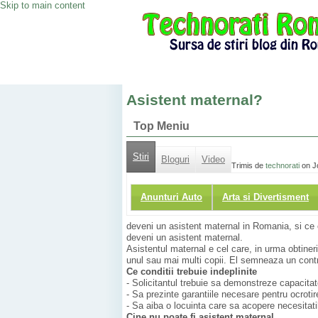
Skip to main content
Asistent maternal?
Top Meniu
Stiri
Bloguri
Video
Trimis de
technorati
on Jo
Anunturi Auto
Arta si Divertisment
deveni un asistent maternal in Romania, si ce co
deveni un asistent maternal.
Asistentul maternal e cel care, in urma obtineri
unul sau mai multi copii. El semneaza un contra
Ce conditii trebuie indeplinite
- Solicitantul trebuie sa demonstreze capacitate
- Sa prezinte garantiile necesare pentru ocrotir
- Sa aiba o locuinta care sa acopere necesitatil
Cine nu poate fi asistent maternal