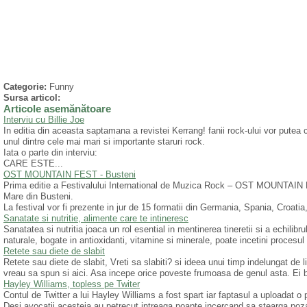
Categorie:
Funny
Sursa articol:
Articole asemănătoare
Interviu cu Billie Joe
In editia din aceasta saptamana a revistei Kerrang! fanii rock-ului vor putea ci
unul dintre cele mai mari si importante staruri rock.
Iata o parte din interviu:
CARE ESTE...
OST MOUNTAIN FEST - Busteni
Prima editie a Festivalului International de Muzica Rock – OST MOUNTAIN 
Mare din Busteni.
La festival vor fi prezente in jur de 15 formatii din Germania, Spania, Croatia,
Sanatate si nutritie, alimente care te intineresc
Sanatatea si nutritia joaca un rol esential in mentinerea tineretii si a echili
naturale, bogate in antioxidanti, vitamine si minerale, poate incetini procesul 
Retete sau diete de slabit
Retete sau diete de slabit, Vreti sa slabiti? si ideea unui timp indelungat de 
vreau sa spun si aici. Asa incepe orice poveste frumoasa de genul asta. Ei b
Hayley Williams, topless pe Twiter
Contul de Twitter a lui Hayley Williams a fost spart iar faptasul a uploadat o
Desi avocatii acesteia au petrecut intreaga noapte incercand sa stearga poza 