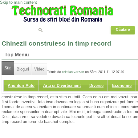
Skip to main content
Chinezii construiesc in timp record
Top Meniu
Stiri
Bloguri
Video
Trimis de
cristian.varzan
on Sâm, 2011-11-12 07:40
Anunturi Auto
Arta si Divertisment
Diverse
Economie
construiesc in timp record, asta stim cu totii. Ceea ce nu am mai vazut ins
fi si foarte inventivi. Iata insa dovada ca logica si buna organizare pot face 
Tocmai de aceea va invitam in continuare sa urmariti cum chinezii construies
reclamele sponsorilor in doar opt zile. Mai mult, intreaga constructie a fost r
Deci, daca vreti sa vedeti o dovada ca lucrurile pot fi si altfel decat la noi ur
timp record un teren de baschet complet.