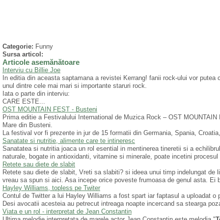
Categorie:
Funny
Sursa articol:
Articole asemănătoare
Interviu cu Billie Joe
In editia din aceasta saptamana a revistei Kerrang! fanii rock-ului vor putea ci
unul dintre cele mai mari si importante staruri rock.
Iata o parte din interviu:
CARE ESTE...
OST MOUNTAIN FEST - Busteni
Prima editie a Festivalului International de Muzica Rock – OST MOUNTAIN 
Mare din Busteni.
La festival vor fi prezente in jur de 15 formatii din Germania, Spania, Croatia,
Sanatate si nutritie, alimente care te intineresc
Sanatatea si nutritia joaca un rol esential in mentinerea tineretii si a echili
naturale, bogate in antioxidanti, vitamine si minerale, poate incetini procesul 
Retete sau diete de slabit
Retete sau diete de slabit, Vreti sa slabiti? si ideea unui timp indelungat de 
vreau sa spun si aici. Asa incepe orice poveste frumoasa de genul asta. Ei b
Hayley Williams, topless pe Twiter
Contul de Twitter a lui Hayley Williams a fost spart iar faptasul a uploadat o
Desi avocatii acesteia au petrecut intreaga noapte incercand sa stearga poza 
Viata e un rol - interpretat de Jean Constantin
Ultima melodie interpretata de marele actor Jean Constantin este melodia "
T