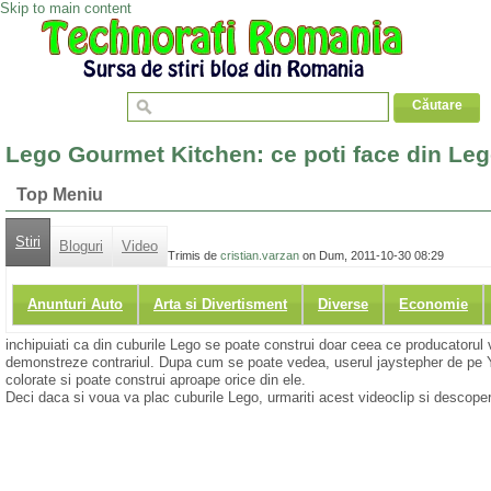
Skip to main content
Lego Gourmet Kitchen: ce poti face din Le
Top Meniu
Stiri
Bloguri
Video
Trimis de
cristian.varzan
on Dum, 2011-10-30 08:29
Anunturi Auto
Arta si Divertisment
Diverse
Economie
inchipuiati ca din cuburile Lego se poate construi doar ceea ce producatoru
demonstreze contrariul. Dupa cum se poate vedea, userul jaystepher de pe 
colorate si poate construi aproape orice din ele.
Deci daca si voua va plac cuburile Lego, urmariti acest videoclip si descop