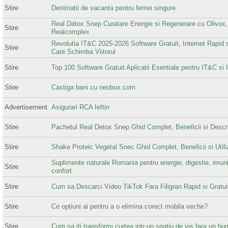
Stire
Destinatii de vacanta pentru femei singure
Real Detox Snep Curatare Energie si Regenerare cu Olivox,
Stire
Realcomplex
Revolutia IT&C 2025-2026 Software Gratuit, Internet Rapid s
Stire
Care Schimba Viitorul
Stire
Top 100 Software Gratuit Aplicatii Esentiale pentru IT&C si 
Stire
Castiga bani cu neobux.com
Advertisement
Asigurari RCA Ieftin
Stire
Pachetul Real Detox Snep Ghid Complet, Beneficii si Descri
Stire
Shake Proteic Vegetal Snec Ghid Complet, Beneficii si Utili
Suplimente naturale Romania pentru energie, digestie, imuni
Stire
confort
Stire
Cum sa Descarci Video TikTok Fara Filigran Rapid si Gratui
Stire
Ce opțiuni ai pentru a o elimina corect mobila veche?
Stire
Cum sa iti transformi curtea intr-un spatiu de vis fara un bu