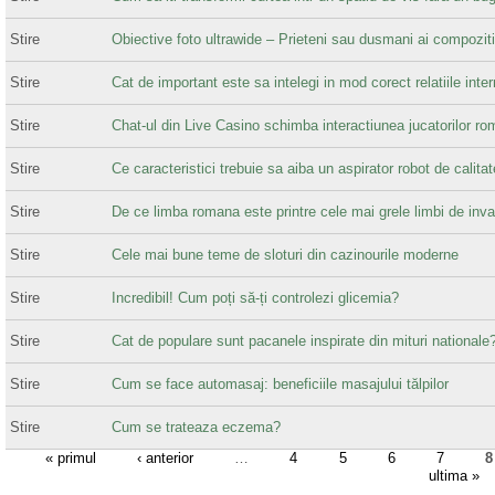
Stire
Obiective foto ultrawide – Prieteni sau dusmani ai compoziti
Stire
Cat de important este sa intelegi in mod corect relatiile inte
Stire
Chat-ul din Live Casino schimba interactiunea jucatorilor ro
Stire
Ce caracteristici trebuie sa aiba un aspirator robot de calitat
Stire
De ce limba romana este printre cele mai grele limbi de inva
Stire
Cele mai bune teme de sloturi din cazinourile moderne
Stire
Incredibil! Cum poți să-ți controlezi glicemia?
Stire
Cat de populare sunt pacanele inspirate din mituri nationale
Stire
Cum se face automasaj: beneficiile masajului tălpilor
Stire
Cum se trateaza eczema?
« primul
‹ anterior
…
4
5
6
7
8
ultima »