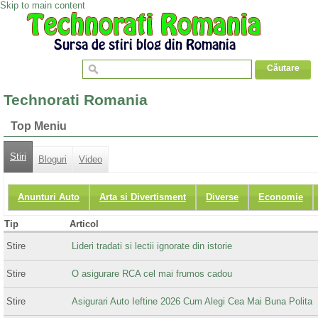
Skip to main content
Technorati Romania
Top Meniu
Stiri
Bloguri
Video
Anunturi Auto
Arta si Divertisment
Diverse
Economie
Tip
Articol
Stire
Lideri tradati si lectii ignorate din istorie
Stire
O asigurare RCA cel mai frumos cadou
Stire
Asigurari Auto Ieftine 2026 Cum Alegi Cea Mai Buna Polita