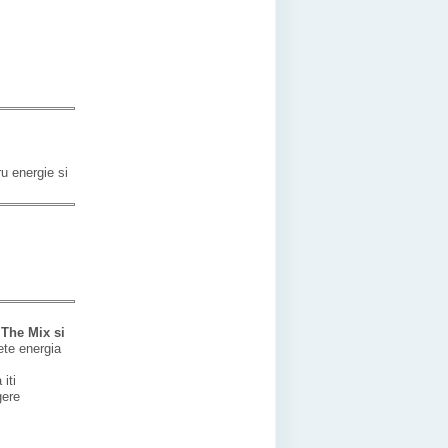
u energie si
 The Mix si
ete energia
iti
gere