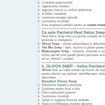
curatarea organismului
regenerarea celulara
digestie corecta si confort abdominal
echilibru metabolic
cresterea energiei naturale
sustinerea imunitatii
Este programul perfect pentru un
restart meta
Ce este Pachetul Real Detox Sne
Real Detox Snep este un pachet complet de sup
profunda si inteligenta:
Olivox Snep
– putere antioxidanta si detoxifie
The Mix Snep
– fibre, enzime si plante pentru 
Realcomplex Snep
– vitamine, minerale si ant
Acest pachet este gandit pentru persoane active
de un „refresh” complet.
1. OLIVOX SNEP – Inima Pachetul
Olivox
este un super-extract de frunze de masl
pentru efectul sau puternic antiinflamator, anti
detoxifiere.
Beneficii Olivox Snep
Detoxifiere hepatica profunda
Sustinere pentru ficat si bila
Efect antioxidant puternic
Sustinerea imunitatii
Sprijin in reglarea tensiunii arteriale
Ajuta la echilibrarea nivelului glicemic