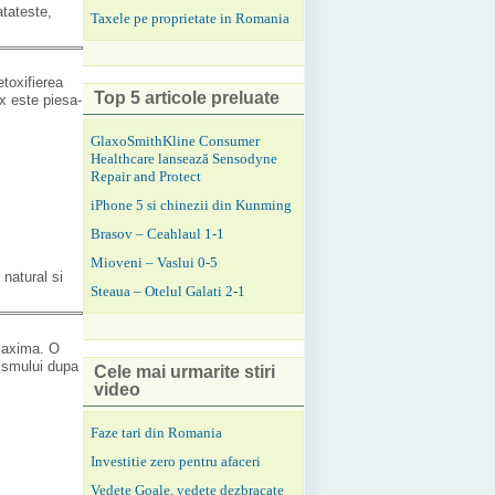
atateste,
Taxele pe proprietate in Romania
etoxifierea
Top 5 articole preluate
ix este piesa-
GlaxoSmithKline Consumer
Healthcare lansează Sensodyne
Repair and Protect
iPhone 5 si chinezii din Kunming
Brasov – Ceahlaul 1-1
Mioveni – Vaslui 0-5
natural si
Steaua – Otelul Galati 2-1
 maxima. O
nismului dupa
Cele mai urmarite stiri
video
Faze tari din Romania
Investitie zero pentru afaceri
Vedete Goale, vedete dezbracate