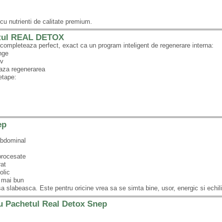
 cu nutrienti de calitate premium.
etul REAL DETOX
 completeaza perfect, exact ca un program inteligent de regenerare interna:
ange
iv
aza regenerarea
etape:
ep
 abdominal
procesate
rat
olic
s mai bun
a slabeasca. Este pentru oricine vrea sa se simta bine, usor, energic si echili
 cu Pachetul Real Detox Snep