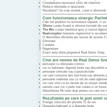
Completeaza necesarul zilnic de vitamine
Reduce oboseala si epuizarea
Rezultatul? Un corp resetat, curat si alimentat
Cum functioneaza sinergic Pach
Cele trei produse nu actioneaza separat, ci se
Olivox
curata ficatul si elimina toxinele din s
The Mix
curata intestinul gros si tractul digest
Realcomplex
hraneste organismul si accelere
O detoxifiere eficienta are nevoie de aceste 3 
Eliminare
Curatare
Regenerare
Exact asta ofera programul Real Detox Snep.
Cine are nevoie de Real Detox Sn
persoane cu oboseala cronica
cei cu balonare, digestie lenta sau disconfort
persoane stresate sau suprasolicitate
cei care consuma des fast-food sau alimente 
persoane sedentar sau cu stil de viata aglome
cei care simt ca au nevoie de un restart metab
oameni care vor o piele mai curata si un tonu
Detoxifierea NU este doar pentru cei care vor s
Rezultatele pe care le poti simti
Energie crescuta din primele 72 de ore
Disparitia balonarii si a digestiei lente