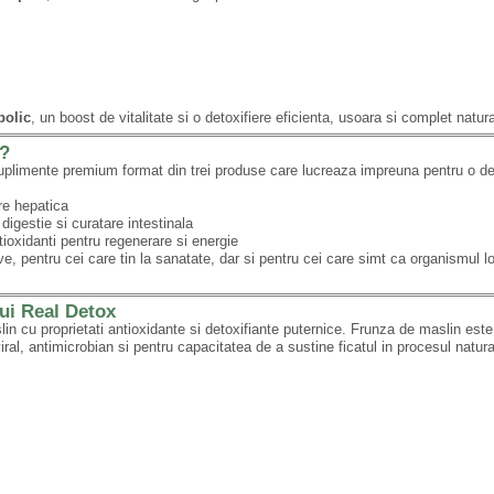
bolic
, un boost de vitalitate si o detoxifiere eficienta, usoara si complet natura
p?
limente premium format din trei produse care lucreaza impreuna pentru o det
re hepatica
digestie si curatare intestinala
ioxidanti pentru regenerare si energie
, pentru cei care tin la sanatate, dar si pentru cei care simt ca organismul l
ui Real Detox
in cu proprietati antioxidante si detoxifiante puternice. Frunza de maslin est
viral, antimicrobian si pentru capacitatea de a sustine ficatul in procesul natura