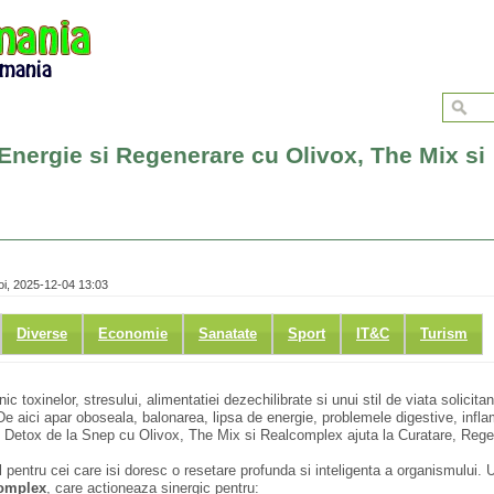
Energie si Regenerare cu Olivox, The Mix si
i, 2025-12-04 13:03
Diverse
Economie
Sanatate
Sport
IT&C
Turism
ic toxinelor, stresului, alimentatiei dezechilibrate si unui stil de viata solicita
e aici apar oboseala, balonarea, lipsa de energie, problemele digestive, inflam
l Detox de la Snep cu Olivox, The Mix si Realcomplex ajuta la Curatare, Rege
 pentru cei care isi doresc o resetare profunda si inteligenta a organismului. U
complex
, care actioneaza sinergic pentru: