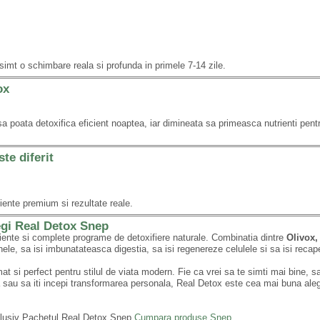
simt o schimbare reala si profunda in primele 7-14 zile.
ox
a poata detoxifica eficient noaptea, iar dimineata sa primeasca nutrienti pentr
te diferit
diente premium si rezultate reale.
egi Real Detox Snep
iente si complete programe de detoxifiere naturale. Combinatia dintre
Olivox,
ele, sa isi imbunatateasca digestia, sa isi regenereze celulele si sa isi recap
 si perfect pentru stilul de viata modern. Fie ca vrei sa te simti mai bine, sa 
 sau sa iti incepi transformarea personala, Real Detox este cea mai buna ale
clusiv Pachetul Real Detox Snep
Cumpara produse Snep