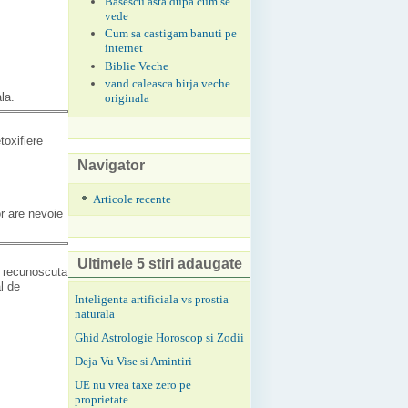
Basescu asta dupa cum se
vede
Cum sa castigam banuti pe
internet
Biblie Veche
vand caleasca birja veche
la.
originala
oxifiere
Navigator
Articole recente
or are nevoie
Ultimele 5 stiri adaugate
e recunoscuta
l de
Inteligenta artificiala vs prostia
naturala
Ghid Astrologie Horoscop si Zodii
Deja Vu Vise si Amintiri
UE nu vrea taxe zero pe
proprietate