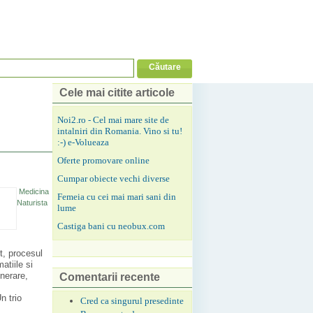
Cele mai citite articole
Noi2.ro - Cel mai mare site de
intalniri din Romania. Vino si tu!
:-) e-Volueaza
Oferte promovare online
Cumpar obiecte vechi diverse
Medicina
Femeia cu cei mai mari sani din
Naturista
lume
Castiga bani cu neobux.com
nt, procesul
atiile si
nerare,
Comentarii recente
n trio
Cred ca singurul presedinte