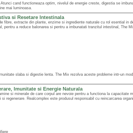
. Atunci cand functioneaza optim, nivelul de energie creste, digestia se imbun
vine mai luminoasa.
iva si Resetare Intestinala
 fibre, extracte din plante, enzime si ingrediente naturale cu rol esential in d
ul, pentru a reduce balonarea si pentru a imbunatati tranzitul intestinal, The M
unitate slaba si digestie lenta. The Mix rezolva aceste probleme intr-un mod 
e, Imunitate si Energie Naturala
mine si minerale de care corpul are nevoie pentru a functiona la capacitate
ci si regenerare. Realcomplex este produsul responsabil cu reincarcarea orga
fiere