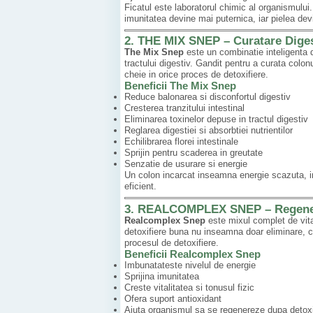
Ficatul este laboratorul chimic al organismului
imunitatea devine mai puternica, iar pielea de
2. THE MIX SNEP – Curatare Digest
The Mix Snep
este un combinatie inteligenta de
tractului digestiv. Gandit pentru a curata colon
cheie in orice proces de detoxifiere.
Beneficii The Mix Snep
Reduce balonarea si disconfortul digestiv
Cresterea tranzitului intestinal
Eliminarea toxinelor depuse in tractul digestiv
Reglarea digestiei si absorbtiei nutrientilor
Echilibrarea florei intestinale
Sprijin pentru scaderea in greutate
Senzatie de usurare si energie
Un colon incarcat inseamna energie scazuta, im
eficient.
3. REALCOMPLEX SNEP – Regenerar
Realcomplex Snep
este mixul complet de vita
detoxifiere buna nu inseamna doar eliminare, 
procesul de detoxifiere.
Beneficii Realcomplex Snep
Imbunatateste nivelul de energie
Sprijina imunitatea
Creste vitalitatea si tonusul fizic
Ofera suport antioxidant
Ajuta organismul sa se regenereze dupa detoxi