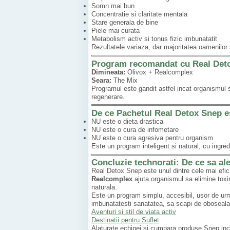
Somn mai bun
Concentratie si claritate mentala
Stare generala de bine
Piele mai curata
Metabolism activ si tonus fizic imbunatatit
Rezultatele variaza, dar majoritatea oamenilor 
Program recomandat cu Real Det
Dimineata:
Olivox + Realcomplex
Seara:
The Mix
Programul este gandit astfel incat organismul s
regenerare.
De ce Pachetul Real Detox Snep es
NU este o dieta drastica
NU este o cura de infometare
NU este o cura agresiva pentru organism
Este un program inteligent si natural, cu ingre
Concluzie technorati: De ce sa al
Real Detox Snep este unul dintre cele mai efic
Realcomplex
ajuta organismul sa elimine toxin
naturala.
Este un program simplu, accesibil, usor de urmat
imbunatatesti sanatatea, sa scapi de oboseala
Aventuri si stil de viata activ
Destinatii pentru Suflet
Alaturate echipei si cumpara produse Snep in