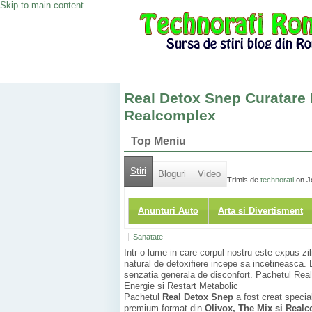
Skip to main content
Real Detox Snep Curatare 
Realcomplex
Top Meniu
Stiri
Bloguri
Video
Trimis de
technorati
on Jo
Anunturi Auto
Arta si Divertisment
Sanatate
Intr-o lume in care corpul nostru este expus ziln
natural de detoxifiere incepe sa incetineasca. D
senzatia generala de disconfort. Pachetul Rea
Energie si Restart Metabolic
Pachetul
Real Detox Snep
a fost creat special
premium format din
Olivox, The Mix si Real