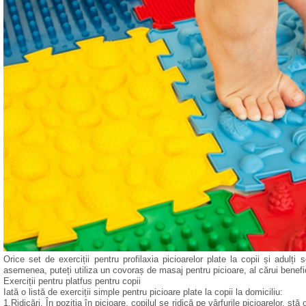
Orice set de exerciții pentru profilaxia picioarelor plate la copii și adu
asemenea, puteți utiliza un covoraș de masaj pentru picioare, al cărui benefic
Exerciții pentru platfus pentru copii
Iată o listă de exerciții simple pentru picioare plate la copii la domiciliu:
1.Ridicări. În poziția în picioare, copilul se ridică pe vârfurile picioarelor, s