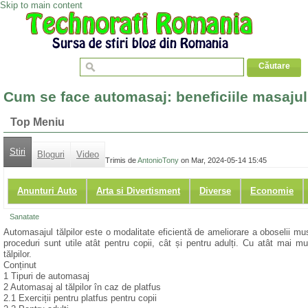
Skip to main content
Cum se face automasaj: beneficiile masajulu
Top Meniu
Stiri
Bloguri
Video
Trimis de
AntonioTony
on Mar, 2024-05-14 15:45
Anunturi Auto
Arta si Divertisment
Diverse
Economie
Sanatate
Automasajul tălpilor este o modalitate eficientă de ameliorare a oboselii musc
proceduri sunt utile atât pentru copii, cât și pentru adulți. Cu atât mai
tălpilor.
Conținut
1 Tipuri de automasaj
2 Automasaj al tălpilor în caz de platfus
2.1 Exerciții pentru platfus pentru copii