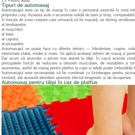
2.2 Pentru adulți
Tipuri de automasaj
Automasajul este un tip de masaj în care o persoană exercită în mod in
propriului corp. Aceasta este o economie solidă de bani și timp, comparabilă
În funcție de zona corpului care urmează să fie masată, se disting următoare
al tendoanelor;
al mușchilor;
al feței;
al capului;
al picioarelor.
Automasajul se poate face cu diferite tehnici — frământare, ciupire, mâng
intensitate slabă, medie și mare. Se aplică aceleași tehnici de masaj și pentr
Dar acum să aruncăm o privire mai atentă la tălpi. În cazul acestei zone 
principalele funcții de reducere a oboselii musculare, de restabilire a to
asemenea, astfel de masaj pentru platfus la copii și adulți poate îmbunătăți fl
Automasajul este recomandat să fie combinat cu fizioterapie pentru picioare
similară, dar această abordare sporește efectul terapeutic și de recuperare.
Automasaj pentru tălpi în caz de platfus