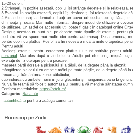
15-20 de ori.
2.Strângeri. În poziție așezată, copilul își strânge degetele și le relaxează,
3.Evantai. În poziția așezată, copilul își desface și își relaxează degetele câ
4.Pista de masaj la domiciliu. Luați un covor ortopedic copii și lăsați m
dimineața și seara. Mai multe informații despre modul de utilizare a covorașu
de utilizare. Un astfel de accesoriu util poate fi găsit în catalogul online Orte
Desigur, acestea nu sunt nici pe departe toate tipurile de exerciții pentru g
pediatru vă va spune mai multe idei pentru automasaj. De asemenea, medic
pentru copiii cu platfus. Posibil să fie necesară încălțăminte ortopedică pentr
Pentru adulți
Aceleași exerciții pentru corectarea platfusului sunt potrivite pentru adulț
senzorial
. Mai ales după o zi de lucru. Adulții pot efectua și mișcări ușo
exerciții de fizioterapie pentru picioare:
masarea părții dorsale a piciorului și a tălpii, de la degete până la gleznă;
mângâierea piciorului cu ambele mâini pe toate părțile, de la degete până la 
frecarea și frământarea zonei călcâiului;
cuprinderea cu ambele mâini în jurul gleznelor și mângâierea până la genunc
Nu vă fie teamă să folosiți automasajul pentru a vă menține sănătatea dumne
Conform materialelor:
https://ortek.ro/
Categorie:
Sanatate
autentifică-te
pentru a adăuga comentarii
Horoscop pe Zodii