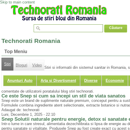
Skip to main content
Technorati Romania
Top Meniu
Stiri
Bloguri
Video
Stiri si informatii din sistemul sanitar in Romania,
Anunturi Auto
Arta si Divertisment
Diverse
Economie
comentate de utilizatorii poratalului blog stiri technorati.
Ce este Snep si cum sa incepi un stil de viata sanatos
Snep este un brand de suplimente naturale premium, conceput pentru a sustine
Formulele combina ingrediente atent selectionate, extracte botanice si nutra
Adaugat de: technorati
Luni, Decembrie 1, 2025 - 22:10
Snep Solutii naturale pentru energie, detox si sanatate 
Intr-o lume in care stresul, alimentatia dezechilibrata si lipsa de energie au
pentru sanatate si vitalitate. Produsele Snep au fost create exact cu acest sc