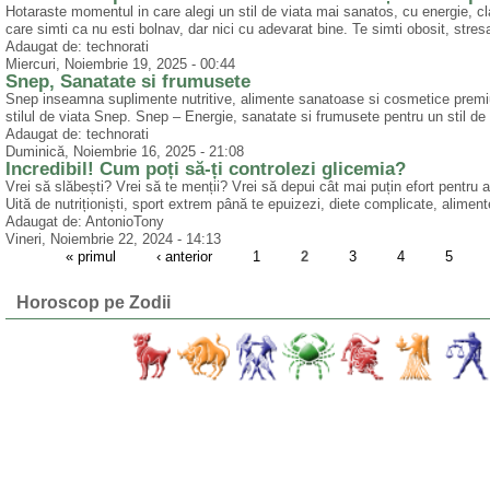
Hotaraste momentul in care alegi un stil de viata mai sanatos, cu energie, clar
care simti ca nu esti bolnav, dar nici cu adevarat bine. Te simti obosit, stresat
Adaugat de: technorati
Miercuri, Noiembrie 19, 2025 - 00:44
Snep, Sanatate si frumusete
Snep inseamna suplimente nutritive, alimente sanatoase si cosmetice premi
stilul de viata Snep. Snep – Energie, sanatate si frumusete pentru un stil de vi
Adaugat de: technorati
Duminică, Noiembrie 16, 2025 - 21:08
Incredibil! Cum poți să-ți controlezi glicemia?
Vrei să slăbești? Vrei să te menții? Vrei să depui cât mai puțin efort pentr
Uită de nutriționiști, sport extrem până te epuizezi, diete complicate, alimen
Adaugat de: AntonioTony
Vineri, Noiembrie 22, 2024 - 14:13
« primul
‹ anterior
1
2
3
4
5
Horoscop pe Zodii