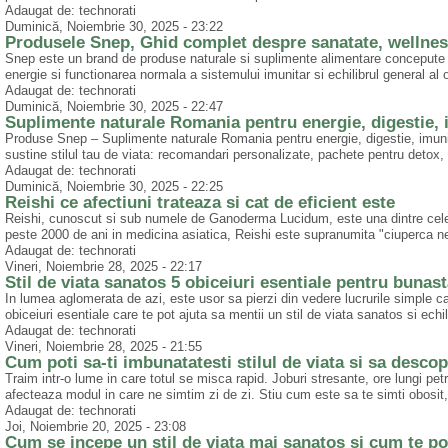
Adaugat de: technorati
Duminică, Noiembrie 30, 2025 - 23:22
Produsele Snep, Ghid complet despre sanatate, wellness
Snep este un brand de produse naturale si suplimente alimentare concepute pe
energie si functionarea normala a sistemului imunitar si echilibrul general al
Adaugat de: technorati
Duminică, Noiembrie 30, 2025 - 22:47
Suplimente naturale Romania pentru energie, digestie, i
Produse Snep – Suplimente naturale Romania pentru energie, digestie, imuni
sustine stilul tau de viata: recomandari personalizate, pachete pentru detox,
Adaugat de: technorati
Duminică, Noiembrie 30, 2025 - 22:25
Reishi ce afectiuni trateaza si cat de eficient este
Reishi, cunoscut si sub numele de Ganoderma Lucidum, este una dintre cele 
peste 2000 de ani in medicina asiatica, Reishi este supranumita "ciuperca nem
Adaugat de: technorati
Vineri, Noiembrie 28, 2025 - 22:17
Stil de viata sanatos 5 obiceiuri esentiale pentru bunas
In lumea aglomerata de azi, este usor sa pierzi din vedere lucrurile simple c
obiceiuri esentiale care te pot ajuta sa mentii un stil de viata sanatos si echi
Adaugat de: technorati
Vineri, Noiembrie 28, 2025 - 21:55
Cum poti sa-ti imbunatatesti stilul de viata si sa desco
Traim intr-o lume in care totul se misca rapid. Joburi stresante, ore lungi pet
afecteaza modul in care ne simtim zi de zi. Stiu cum este sa te simti obosit, 
Adaugat de: technorati
Joi, Noiembrie 20, 2025 - 23:08
Cum se incepe un stil de viata mai sanatos și cum te p