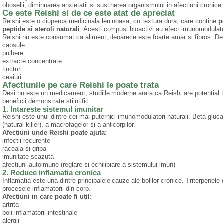
oboselii, diminuarea anxietatii si sustinerea organismului in afectiuni cronice.
Ce este Reishi si de ce este atat de apreciat
Reishi este o ciuperca medicinala lemnoasa, cu textura dura, care contine
p
peptide si steroli naturali
. Acesti compusi bioactivi au efect imunomodulato
Reishi nu este consumat ca aliment, deoarece este foarte amar si fibros. D
capsule
pulbere
extracte concentrate
tincturi
ceaiuri
Afectiunile pe care Reishi le poate trata
Desi nu este un medicament, studiile moderne arata ca Reishi are potential t
beneficii demonstrate stiintific.
1. Intareste sistemul imunitar
Reishi este unul dintre cei mai puternici imunomodulatori naturali. Beta-gluc
(natural killer), a macrofagelor si a anticorpilor.
Afectiuni unde Reishi poate ajuta:
infectii recurente
raceala si gripa
imunitate scazuta
afectiuni autoimune (reglare si echilibrare a sistemului imun)
2. Reduce inflamatia cronica
Inflamatia este una dintre principalele cauze ale bolilor cronice. Triterpenele
procesele inflamatorii din corp.
Afectiuni in care poate fi util:
artrita
boli inflamatorii intestinale
alergii