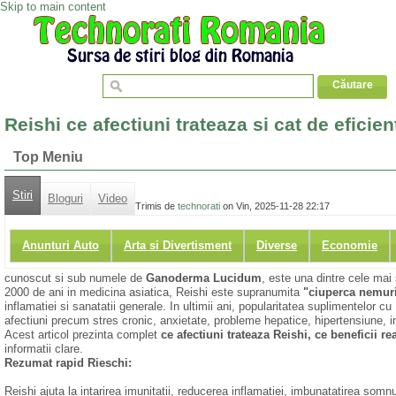
Skip to main content
Reishi ce afectiuni trateaza si cat de eficien
Top Meniu
Stiri
Bloguri
Video
Trimis de
technorati
on Vin, 2025-11-28 22:17
Anunturi Auto
Arta si Divertisment
Diverse
Economie
cunoscut si sub numele de
Ganoderma Lucidum
, este una dintre cele mai
2000 de ani in medicina asiatica, Reishi este supranumita
"ciuperca nemuri
inflamatiei si sanatatii generale. In ultimii ani, popularitatea suplimentelor 
afectiuni precum stres cronic, anxietate, probleme hepatice, hipertensiune, in
Acest articol prezinta complet
ce afectiuni trateaza Reishi, ce beneficii rea
informatii clare.
Rezumat rapid Rieschi:
Reishi ajuta la intarirea imunitatii, reducerea inflamatiei, imbunatatirea somn