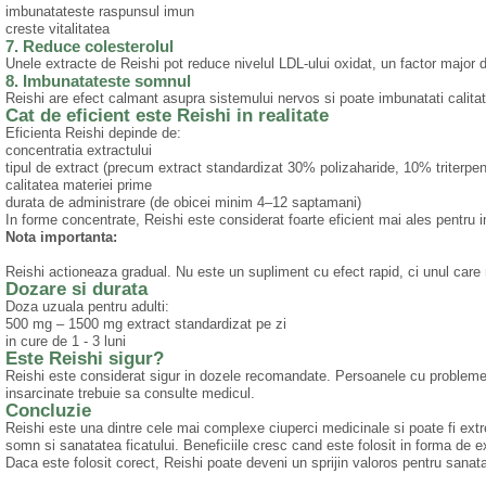
imbunatateste raspunsul imun
creste vitalitatea
7. Reduce colesterolul
Unele extracte de Reishi pot reduce nivelul LDL-ului oxidat, un factor major d
8. Imbunatateste somnul
Reishi are efect calmant asupra sistemului nervos si poate imbunatati calit
Cat de eficient este Reishi in realitate
Eficienta Reishi depinde de:
concentratia extractului
tipul de extract (precum extract standardizat 30% polizaharide, 10% triterpe
calitatea materiei prime
durata de administrare (de obicei minim 4–12 saptamani)
In forme concentrate, Reishi este considerat foarte eficient mai ales pentru im
Nota importanta:
Reishi actioneaza gradual. Nu este un supliment cu efect rapid, ci unul care 
Dozare si durata
Doza uzuala pentru adulti:
500 mg – 1500 mg extract standardizat pe zi
in cure de 1 - 3 luni
Este Reishi sigur?
Reishi este considerat sigur in dozele recomandate. Persoanele cu probleme
insarcinate trebuie sa consulte medicul.
Concluzie
Reishi este una dintre cele mai complexe ciuperci medicinale si poate fi extre
somn si sanatatea ficatului. Beneficiile cresc cand este folosit in forma de 
Daca este folosit corect, Reishi poate deveni un sprijin valoros pentru sanatat