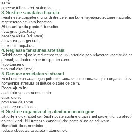
astm
procese inflamatorii sistemice
3. Sustine sanatatea ficatului
Reishi este considerat unul dintre cele mai bune hepatoprotectoare naturale. 
regenerarea celulara hepatica.
Afectiuni unde poate fi benefic:
ficat gras (steatoza)
hepatite virale (adjuvant)
ciroza (suport general)
intoxicatii hepatice
4. Regleaza tensiunea arteriala
Reishi poate ajuta la reducerea tensiunii arteriale prin relaxarea vaselor de
stresul, un factor major in hipertensiune.
hipertensiune
tulburari circulatorii
5. Reduce anxietatea si stresul
Reishi este un adaptogen puternic, ceea ce inseamna ca ajuta organismul sa fa
hormonilor stresului si induce o stare de calm.
Poate ajuta in:
anxietate usoara si moderata
stres cronic
probleme de somn
epuizare emotionala
6. Sustine organismul in afectiuni oncologice
Studiile indica faptul ca Reishi poate sustine organismul pacientilor cu afectiu
calitatii vietii. Nu trateaza cancerul, dar poate ajuta ca adjuvant.
Beneficii documentate:
reduce oboseala asociata tratamentelor