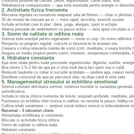
Consuma proteine de calitate: peste, leguminoase, carne slaba, oua.
Hidrateaza-te corespunzator — apa este esentiala pentru energie si detoxifie
2. Activitate fizica frecventa
Miscarea regulata nu inseamna neaparat sala de fitness — chiar si plimbari zi
30 de minute de miscare pe zi — mers rapid, bicicleta, exercitii usoare.
Include activitati care iti plac: dans, yoga, alergare, sport in echipa.
Alterna perioade de sedentarism cu pauze active — asta ajuta circulatia si s
3. Somn de calitate si odihna reala
Somnul este esenţial pentru regenerare — minte si corp. Un somn odihnitor i
Respecta un program regulat: culca-te si trezeste-te la aceeasi ora.
Creeaza o rutina relaxanta inainte de somn (citit, meditatie, o seara linistita 
Asigura un mediu propice pentru somn: intuneric, temperatura confortabila, li
4. Hidratare constanta
Apa este vitala pentru toate procesele organismului: digestie, nutritie, energ
Bea minim 1.5–2 litri de apa pe zi (mai mult daca faci sport sau e cald).
Reduceti bauturile cu zahar si sucurile acidulate — prefera apa, ceaiuri neind
Distribuie consumul de apa pe parcursul zilei, nu doar cand iti este sete.
5. Managementul stresului si echilibru emotional
Stresul constant afecteaza somnul, sistemul imunitar si sanatatea generala. 
semnificativa.
Include in rutina zilnica momente de liniste: respiratii profunde, meditatie, pli
Pastreaza un echilibru intre munca si odihna: nu renunta la pauze, hobby-uri s
Cultiva relatii sanatoase — sprijinul social reduce stresul si imbunatateste s
Rezumat – 5 obiceiuri cheie:
Alimentatie echilibrata si constienta
Miscare si activitate fizica zilnica
Somn de calitate si odihna reala
Hidratare constanta