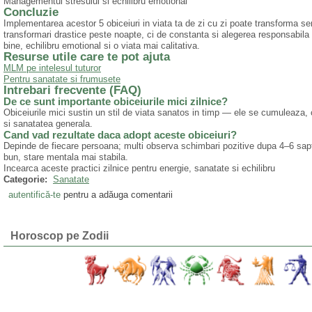
Managementul stresului si echilibru emotional
Concluzie
Implementarea acestor 5 obiceiuri in viata ta de zi cu zi poate transforma se
transformari drastice peste noapte, ci de constanta si alegerea responsabila 
bine, echilibru emotional si o viata mai calitativa.
Resurse utile care te pot ajuta
MLM pe intelesul tuturor
Pentru sanatate si frumusete
Intrebari frecvente (FAQ)
De ce sunt importante obiceiurile mici zilnice?
Obiceiurile mici sustin un stil de viata sanatos in timp — ele se cumuleaza,
si sanatatea generala.
Cand vad rezultate daca adopt aceste obiceiuri?
Depinde de fiecare persoana; multi observa schimbari pozitive dupa 4–6 sa
bun, stare mentala mai stabila.
Incearca aceste practici zilnice pentru energie, sanatate si echilibru
Categorie:
Sanatate
autentifică-te
pentru a adăuga comentarii
Horoscop pe Zodii