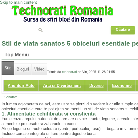
Skip to main content
Stil de viata sanatos 5 obiceiuri esentiale 
Top Meniu
Stiri
Bloguri
Video
Trimis de
technorati
on Vin, 2025-11-28 21:55
Anunturi Auto
Arta si Divertisment
Diverse
Economie
Sanatate
In lumea aglomerata de azi, este usor sa pierzi din vedere lucrurile simple c
obiceiuri esentiale care te pot ajuta sa mentii un stil de viata sanatos si ech
1. Alimentatie echilibrata si constienta
Furnizeaza corpului nutrientii de care are nevoie: fructe, legume, cereale inte
alimentele procesate si zahararile in exces.
Alege legume si fructe colorate (verde, portocaliu, rosu) — bogate in vitamine
Include cereale integrale si fibre pentru digestie buna.