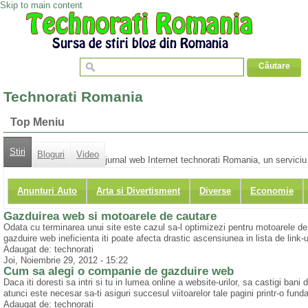
Skip to main content
Technorati Romania
Top Meniu
Stiri
Bloguri
Video
jurnal web Internet technorati Romania, un serviciu d
Anunturi Auto
Arta si Divertisment
Diverse
Economie
Gazduirea web si motoarele de cautare
Odata cu terminarea unui site este cazul sa-l optimizezi pentru motoarele de c
gazduire web ineficienta iti poate afecta drastic ascensiunea in lista de link-ur
Adaugat de: technorati
Joi, Noiembrie 29, 2012 - 15:22
Cum sa alegi o companie de gazduire web
Daca iti doresti sa intri si tu in lumea online a website-urilor, sa castigi bani 
atunci este necesar sa-ti asiguri succesul viitoarelor tale pagini printr-o funda
Adaugat de: technorati