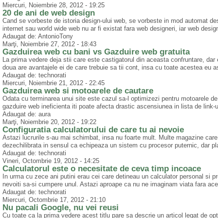
Miercuri, Noiembrie 28, 2012 - 19:25
20 de ani de web design
Cand se vorbeste de istoria design-ului web, se vorbeste in mod automat despr
internet sau world wide web nu ar fi existat fara web designeri, iar web designe
Adaugat de: AntonioTony
Marţi, Noiembrie 27, 2012 - 18:43
Gazduirea web cu bani vs Gazduire web gratuita
La prima vedere deja stii care este castigatorul din aceasta confruntare, dar 
doua are avantajele ei de care trebuie sa tii cont, insa cu toate acestea eu a
Adaugat de: technorati
Miercuri, Noiembrie 21, 2012 - 22:45
Gazduirea web si motoarele de cautare
Odata cu terminarea unui site este cazul sa-l optimizezi pentru motoarele de c
gazduire web ineficienta iti poate afecta drastic ascensiunea in lista de link-ur
Adaugat de: aura
Marţi, Noiembrie 20, 2012 - 19:22
Configuratia calculatorului de care tu ai nevoie
Astazi lucrurile s-au mai schimbat, insa nu foarte mult. Multe magazine car
dezechilibrata in sensul ca echipeaza un sistem cu procesor puternic, dar p
Adaugat de: technorati
Vineri, Octombrie 19, 2012 - 14:25
Calculatorul este o necesitate de ceva timp incoace
In urma cu zece ani putini erau cei care detineau un calculator personal si pr
nevoiti sa-si cumpere unul. Astazi aproape ca nu ne imaginam viata fara acest
Adaugat de: technorati
Miercuri, Octombrie 17, 2012 - 21:10
Nu pacali Google, nu vei reusi
Cu toate ca la prima vedere acest titlu pare sa descrie un articol legat de op