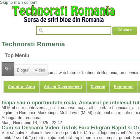
Skip to main content
Technorati Romania
Top Meniu
Stiri
Bloguri
Video
jurnal web Internet technorati Romania, un serviciu d
Anunturi Auto
Arta si Divertisment
Diverse
Economie
teapa sau o oportunitate reala, Adevarul pe intelesul tu
MLM-ul este controversat, unii il numesc teapa, alții libertate financiara, afl
legitim in Romania. Marketingul Multi-Level (MLM) este unul dintre cele mai 
Adaugat de: technorati
Marţi, Noiembrie 18, 2025 - 22:42
Cum sa Descarci Video TikTok Fara Filigran Rapid si Gra
Vrei să salvezi clipurile favorite de pe TikTok fără acel logo enervant? Ai ne
l edita? sssTik îți oferă soluția perfectă: rapid, simplu și complet gratuit. Sp