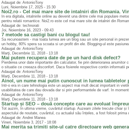
Adaugat de: AntonioTony
Luni, Noiembrie 17, 2025 - 15:30
Noi2.ro - Cel mai mare site de intalniri din Romania. Vin
In era digitala, intalnirile online au devenit una dintre cele mai populare met
pentru relatii romantice. Noi2.ro este cel mai mare site de intalniri din Roman
Adaugat de: technorati
Joi, Noiembrie 16, 2023 - 09:43
7 metode sa castigi bani cu blogul tau!
Sa recunoastem - mai toata lumea are un blog sau un site personal in prezent.
un hobby, 80% spera sa scoata si un profit din ele. Blogging-ul este pasiunea
Adaugat de: AntonioTony
Marţi, Decembrie 11, 2018 - 13:18
Mai putem recupera date de pe un hard disk defect?
Pierderea unor date importante din calculator, fie prin deteriorarea anumitor
o situatie ce creeaza disconfort. Daca fisierele respective contin informatii pe
Adaugat de: AntonioTony
Marţi, Decembrie 11, 2018 - 13:18
Ainol, un nume mai putin cunoscut in lumea tabletelor 
Intr-o era in care tehnologia este un aspect mai mult decat important in vietil
usabilitatea de care dau dovada dar si prin performantele de varf. In momentu
Adaugat de: AntonioTony
Marţi, Decembrie 11, 2018 - 13:18
Startup și SEO – două concepte care au evoluat împreu
Tot auzim, în ultima vreme, cuvântul startup. Auzeam zilele trecute chiar și î
aspectului de noutate, cuvântul, cu actualul său înțeles, a fost folosit prima
Adaugat de: Andrei Manea
Vineri, Noiembrie 3, 2017 - 18:08
Mai merita sa trimiti site-ul catre directoare web genera