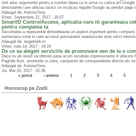
Unii aduc argumente pentru a sustine ideea ca in urma cu cativa ani Google 
directoarele care utilizau tactici ce incalcau regulile Google au pierdut page 
Adaugat de: AntonioTony
Vineri, Septembrie 22, 2017 - 16:07
SmartID ControlAccess, aplicatia care iti garanteaza cel
pentru compania ta
Securitatea a reprezentat dintotdeauna un aspect important pentru companii si
numeroase zone in care accesul persoanelor neautorizate este strict interzis
Adaugat de: targetweb.ro
Vineri, Iulie 14, 2017 - 19:24
De ce sa alegeti serviciile de promovare seo de la o co
Daca nu ati reusit sa obtineti pana acum rezultate impresionante in afacere f
Paginile Aurii, anunturile in ziare, campaniie de corespondenta directa etc este
Adaugat de: AntonioTony
Joi, Mai 25, 2017 - 22:36
« primul
‹ anterior
1
2
3
4
5
Horoscop pe Zodii