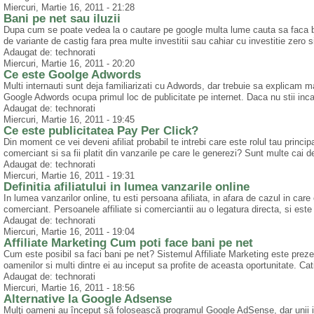
Miercuri, Martie 16, 2011 - 21:28
Bani pe net sau iluzii
Dupa cum se poate vedea la o cautare pe google multa lume cauta sa faca ba
de variante de castig fara prea multe investitii sau cahiar cu investitie zero si
Adaugat de: technorati
Miercuri, Martie 16, 2011 - 20:20
Ce este Goolge Adwords
Multi internauti sunt deja familiarizati cu Adwords, dar trebuie sa explicam m
Google Adwords ocupa primul loc de publicitate pe internet. Daca nu stii inc
Adaugat de: technorati
Miercuri, Martie 16, 2011 - 19:45
Ce este publicitatea Pay Per Click?
Din moment ce vei deveni afiliat probabil te intrebi care este rolul tau principa
comerciant si sa fii platit din vanzarile pe care le generezi? Sunt multe cai de
Adaugat de: technorati
Miercuri, Martie 16, 2011 - 19:31
Definitia afiliatului in lumea vanzarile online
In lumea vanzarilor online, tu esti persoana afiliata, in afara de cazul in care
comerciant. Persoanele affiliate si comerciantii au o legatura directa, si este 
Adaugat de: technorati
Miercuri, Martie 16, 2011 - 19:04
Affiliate Marketing Cum poti face bani pe net
Cum este posibil sa faci bani pe net? Sistemul Affiliate Marketing este prezen
oamenilor si multi dintre ei au inceput sa profite de aceasta oportunitate. Cat
Adaugat de: technorati
Miercuri, Martie 16, 2011 - 18:56
Alternative la Google Adsense
Mulţi oameni au început să folosească programul Google AdSense, dar unii il