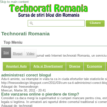
Skip to main content
Technorati Romania
Top Meniu
Stiri
Bloguri
Video
jurnal web Internet technorati Romania, un serviciu d
Anunturi Auto
Arta si Divertisment
Diverse
Economie
administrezi corect blogul
Adu-ti aminte, sa intamplat in viata ta ca in ciuda eforturilor tale statisticile 
http://freeseodesign.blogspot.com/2011/03/cum-sa-ti-administrezi-corect-blo
Adaugat de: freeseodesign
Miercuri, Martie 30, 2011 - 20:41
Este vanzarea online o pierdere de timp?
Consideri ca daca mergi la supermarket si cumperi mancare pentru cina, est
legala si legitima. In urmatorii ani raportul dintre comertul traditional si comert
Adaugat de: technorati