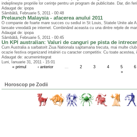
indeplineşte propriile lor cerinţe pentru un program de publicitate. Dar, din fer
Adaugat de: ipopa
Sâmbătă, Februarie 5, 2011 - 00:48
Prelaunch Malaysia - afacerea anului 2011
O companie de foarte mare succes cu sediul in St Louis, Statele Unite ale Ame
lansate vreodată pe internet. Combinând aceasta cu una dintre reţele de mark
Adaugat de: ipopa
Sâmbătă, Februarie 5, 2011 - 00:45
Un KPI australian: Valuri de canguri pe pista de intrece
Cum Australia a sarbatorit Ziua Nationala saptamana trecuta, mai multe clubur
ocazie festiva organizand intalniri cu caracter competitiv. Cu toate acestea, in
Adaugat de: acumenintegrat
Luni, Ianuarie 31, 2011 - 15:01
« primul
‹ anterior
…
2
3
4
5
6
»
Horoscop pe Zodii