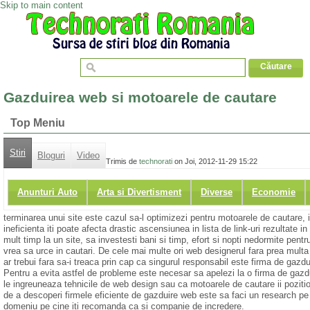
Skip to main content
Gazduirea web si motoarele de cautare
Top Meniu
Stiri
Bloguri
Video
Trimis de
technorati
on Joi, 2012-11-29 15:22
Anunturi Auto
Arta si Divertisment
Diverse
Economie
terminarea unui site este cazul sa-l optimizezi pentru motoarele de cautare, i
ineficienta iti poate afecta drastic ascensiunea in lista de link-uri rezultate 
mult timp la un site, sa investesti bani si timp, efort si nopti nedormite pent
vrea sa urce in cautari. De cele mai multe ori web designerul fara prea multa 
ar trebui fara sa-i treaca prin cap ca singurul responsabil este firma de gazd
Pentru a evita astfel de probleme este necesar sa apelezi la o firma de gazdu
le ingreuneaza tehnicile de web design sau ca motoarele de cautare ii pozitio
de a descoperi firmele eficiente de gazduire web este sa faci un research pe in
domeniu pe cine iti recomanda ca si companie de incredere.