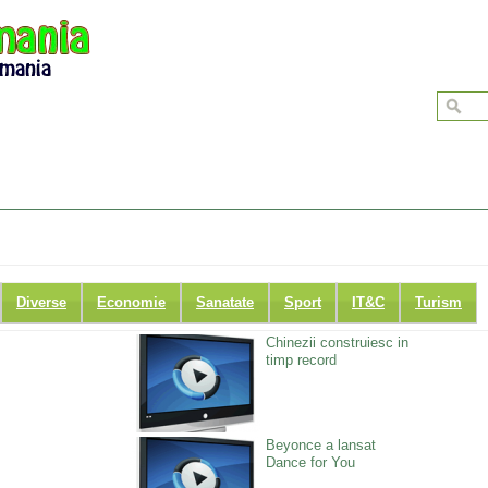
Diverse
Economie
Sanatate
Sport
IT&C
Turism
Chinezii construiesc in
timp record
Beyonce a lansat
Dance for You