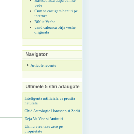
Basescu asta dupa cum se
vede
Cum sa castigam banuti pe
internet
Biblie Veche
vand caleasca birja veche
originala
Navigator
Articole recente
Ultimele 5 stiri adaugate
Inteligenta artificiala vs prostia
naturala
Ghid Astrologie Horoscop si Zodii
Deja Vu Vise si Amintiri
UE nu vrea taxe zero pe
proprietate