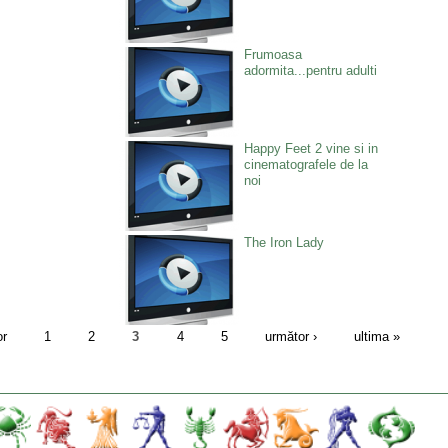
Frumoasa
adormita...pentru adulti
Happy Feet 2 vine si in
cinematografele de la
noi
The Iron Lady
or
1
2
3
4
5
următor ›
ultima »