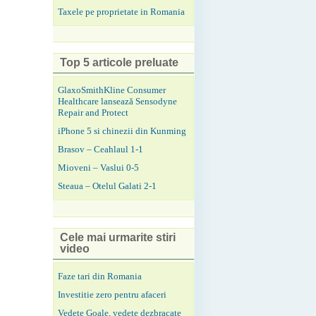
Taxele pe proprietate in Romania
Top 5 articole preluate
GlaxoSmithKline Consumer
Healthcare lansează Sensodyne
Repair and Protect
iPhone 5 si chinezii din Kunming
Brasov – Ceahlaul 1-1
Mioveni – Vaslui 0-5
Steaua – Otelul Galati 2-1
Cele mai urmarite stiri
video
Faze tari din Romania
Investitie zero pentru afaceri
Vedete Goale, vedete dezbracate