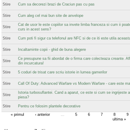
Stire
Cum sa decorezi brazi de Craciun pas cu pas
Stire
Cum aleg cel mai bun site de anvelope
Cat de usor le este copiilor sa invete limba franceza si cum ii poat
Stire
curs in acest sens?
Stire
Cum poti fi sigur ca telefonul are NFC si de ce iti este utila aceast
Stire
Incaltaminte copii - ghid de buna alegere
Ce presupune sa fii abordat de o firma care colecteaza creante. Af
Stire
din incurcatura!
Stire
5 coduri de trisat care scriu istorie in lumea gamerilor
Stire
Call Of Duty: Advanced Warfare vs Modern Warfare - care este ma
Istoria turbosuflantei. Cand a aparut, ce este si cum se ingrijeste 
Stire
piesa?
Stire
Pentru ce folosim plantele decorative
« primul
‹ anterior
…
5
6
7
8
9
ultima »