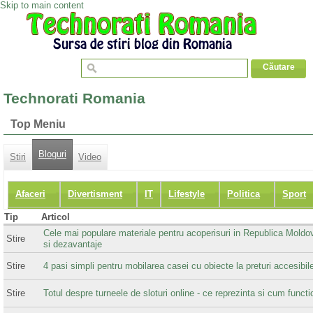
Skip to main content
Technorati Romania
Top Meniu
Bloguri
Stiri
Video
Afaceri
Divertisment
IT
Lifestyle
Politica
Sport
Tip
Articol
Cele mai populare materiale pentru acoperisuri in Republica Moldo
Stire
si dezavantaje
Stire
4 pasi simpli pentru mobilarea casei cu obiecte la preturi accesibil
Stire
Totul despre turneele de sloturi online - ce reprezinta si cum funct