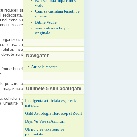
Basescu asta dupa cum se
vede
u reduceri si
Cum sa castigam banuti pe
i redecorata.
internet
tunci cand nu
Biblie Veche
modul in care
vand caleasca birja veche
originala
i organizeaza
iecte, asa ca
obilier, insa
 obiecte sunt
Navigator
Articole recente
 foarte bune!
z!
le pe care le
Ultimele 5 stiri adaugate
in magazinele
t ochiului si,
Inteligenta artificiala vs prostia
e urmarite in
naturala
Ghid Astrologie Horoscop si Zodii
Deja Vu Vise si Amintiri
UE nu vrea taxe zero pe
proprietate