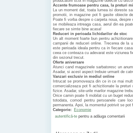
producatorii scot in magazine obiecte cu discou
Accente frumoase pentru casa, la preturi mi
La un moment dat, toata lumea isi doreste sa 
promotii, in magazine pot fi gasite obiecte de
Poate fi vorba despre o carpeta noua, despre 
se mobileaza intreaga casa, aerul din ea poate
fiecare se simte bine acasa!
Reduceri in perioada lichidarilor de stoc
Un alt moment foarte bun pentru achizitionare
campanii de reduceri online. Trecerea de la 
este perioada ideala pentru ca in fiecare casa
ceea ce conteaza cu adevarat este viziunea fi
din sezonul trecut.
Oferte aniversare
Atunci cand magazinele sarbatoresc un anumit 
Asadar, si acest aspect trebuie urmarit de cat
Vanzari exclusiv in mediul online
Intrucat se promoveaza din ce in ce mai mult 
comercializeaza pot fi achizitionate la pretur
fizice. Asadar, site-urile marilor magazine treb
Orice camin poate fi mobilat cu un buget redus, 
totodata, comod pentru persoanele care locu
permanenta. Apoi, la momentul potrivit se pot f
Categorie:
Economie
autentifică-te
pentru a adăuga comentarii