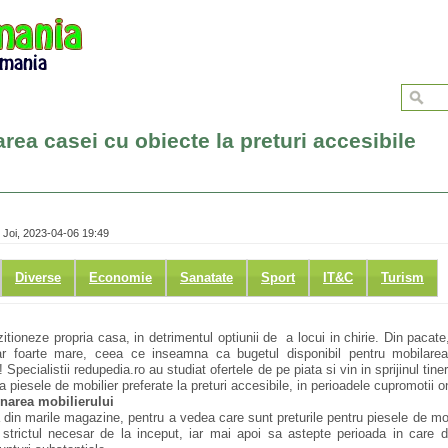
rea casei cu obiecte la preturi accesibile
 Joi, 2023-04-06 19:49
Diverse
Economie
Sanatate
Sport
IT&C
Turism
izitioneze propria casa, in detrimentul optiunii de a locui in chirie. Din paca
ar foarte mare, ceea ce inseamna ca bugetul disponibil pentru mobilarea
pecialistii redupedia.ro au studiat ofertele de pe piata si vin in sprijinul tineri
 piesele de mobilier preferate la preturi accesibile, in perioadele cupromotii o
onarea mobilierului
ta din marile magazine, pentru a vedea care sunt preturile pentru piesele de mo
trictul necesar de la inceput, iar mai apoi sa astepte perioada in care dist