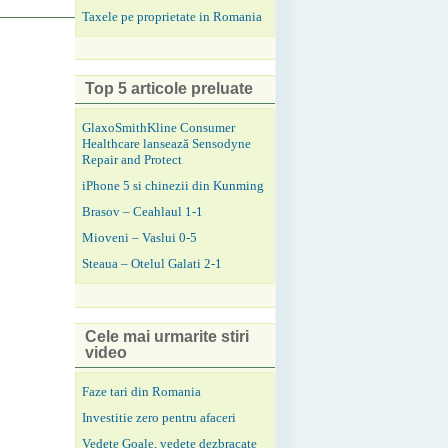
Taxele pe proprietate in Romania
Top 5 articole preluate
GlaxoSmithKline Consumer
Healthcare lansează Sensodyne
Repair and Protect
iPhone 5 si chinezii din Kunming
Brasov – Ceahlaul 1-1
Mioveni – Vaslui 0-5
Steaua – Otelul Galati 2-1
Cele mai urmarite stiri
video
Faze tari din Romania
Investitie zero pentru afaceri
Vedete Goale, vedete dezbracate