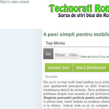
Skip to main content
4 pasi simpli pentru mobila
Top Meniu
Stiri
Bloguri
Video
Trimis de
AntonioTony
on
Anunturi Auto
Arta si Divertisment
Economie
Din ce in ce mai multi tineri prefera sa-si ach
unui apartament presupune un efort financi
intotdeauna destul de restrans. Nicio problema! S
pretioase despre cum acestia isi pot achizitiona
Alegerea perioadei perfecte pentru achiziti
In primul rand, tinerii trebuie sa studieze ofer
si le doresc. Indicat este ca ei sa cumpere s