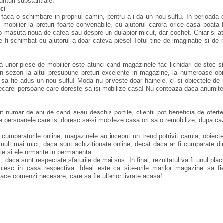
nturi substantiale.
ci
faca o schimbare in propriul camin, pentru a-i da un nou suflu. In perioada c
 mobilier la preturi foarte convenabile, cu ajutorul carora orice casa poata f
o masuta noua de cafea sau despre un dulapior micut, dar cochet. Chiar si a
 fi schimbat cu ajutorul a doar cateva piese! Totul tine de imaginatie si de 
a unor piese de mobilier este atunci cand magazinele fac lichidari de stoc s
un sezon la altul presupune preturi excelente in magazine, la numeroase ob
 sa fie adus un nou suflu! Moda nu priveste doar hainele, ci si obiectele de m
ecarei persoane care doreste sa isi mobilize casa! Nu conteaza daca anumite
numar de ani de cand si-au deschis portile, clientii pot beneficia de oferte
re persoanele care isi doresc sa-si mobileze casa ori sa o remobilize, dupa ca
cumparaturile online, magazinele au inceput un trend potrivit caruia, obiecte
i mult mai mici, daca sunt achizitionate online, decat daca ar fi cumparate d
uie si ele urmarite in permanenta.
daca sunt respectate sfaturile de mai sus. In final, rezultatul va fi unul placu
iesc in casa respectiva. Ideal este ca site-urile marilor magazine sa fi
ace comenzi necesare, care sa fie ulterior livrate acasa!