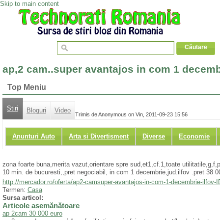
Skip to main content
ap,2 cam..super avantajos in com 1 decembri
Top Meniu
Stiri
Bloguri
Video
Trimis de Anonymous on Vin, 2011-09-23 15:56
Anunturi Auto
Arta si Divertisment
Diverse
Economie
zona foarte buna,merita vazut,orientare spre sud,et1,cf.1,toate utilitatile,g,f,
10 min. de bucuresti,,pret negociabil, in com 1 decembrie,jud.ilfov .pret 38 000 
http://mercador.ro/oferta/ap2-camsuper-avantajos-in-com-1-decembrie-ilfov
Termen:
Casa
Sursa articol:
Articole asemănătoare
ap 2cam 30 000 euro