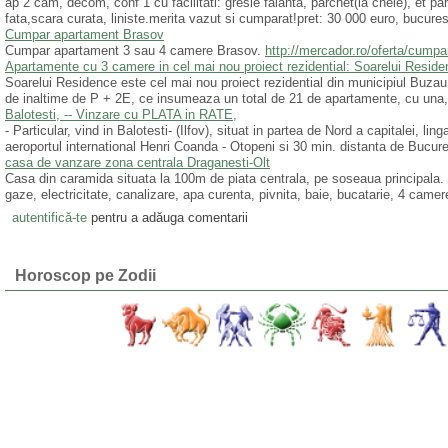
ap 2 cam, decom, conf 1 cu facilitati: gresie faianta, parchet(la cheie), et pa
fata,scara curata, liniste.merita vazut si cumparat!pret: 30 000 euro, bucurest
Cumpar apartament Brasov
Cumpar apartament 3 sau 4 camere Brasov.
http://mercador.ro/oferta/cum
Apartamente cu 3 camere in cel mai nou proiect rezidential: Soarelui Resid
Soarelui Residence este cel mai nou proiect rezidential din municipiul Buzau.
de inaltime de P + 2E, ce insumeaza un total de 21 de apartamente, cu una, 
Balotesti, -- Vinzare cu PLATA in RATE,
- Particular, vind in Balotesti- (Ilfov), situat in partea de Nord a capitalei, l
aeroportul international Henri Coanda - Otopeni si 30 min. distanta de Bucure
casa de vanzare zona centrala Draganesti-Olt
Casa din caramida situata la 100m de piata centrala, pe soseaua principala. C
gaze, electricitate, canalizare, apa curenta, pivnita, baie, bucatarie, 4 camer
autentifică-te
pentru a adăuga comentarii
Horoscop pe Zodii