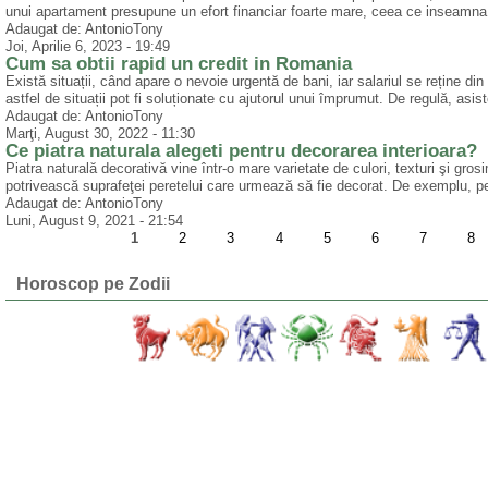
unui apartament presupune un efort financiar foarte mare, ceea ce inseamna 
Adaugat de: AntonioTony
Joi, Aprilie 6, 2023 - 19:49
Cum sa obtii rapid un credit in Romania
Există situații, când apare o nevoie urgentă de bani, iar salariul se reține d
astfel de situații pot fi soluționate cu ajutorul unui împrumut. De regulă, asist
Adaugat de: AntonioTony
Marţi, August 30, 2022 - 11:30
Ce piatra naturala alegeti pentru decorarea interioara?
Piatra naturală decorativă vine într-o mare varietate de culori, texturi şi gr
potrivească suprafeţei peretelui care urmează să fie decorat. De exemplu, pen
Adaugat de: AntonioTony
Luni, August 9, 2021 - 21:54
1
2
3
4
5
6
7
8
Horoscop pe Zodii