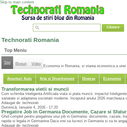
Skip to main content
Technorati Romania
Top Meniu
Stiri
Bloguri
Video
Economia in Romania, si starea economica a unei r
Anunturi Auto
Arta si Divertisment
Diverse
Economie
Transformarea vietii si muncii
Cum schimba Inteligenta Artificiala viata si piata muncii, impactul Inteligentei A
sanatate si adaptarea societatii moderne. Inceputul anului 2026 marcheaza o gr
Adaugat de: technorati
Duminică, Ianuarie 4, 2026 - 17:20
Pregatire Job in Germania Documente, Cazare si Sfaturi
Ghid complet pentru pregatirea unui job in Germania: documente, cazare, tran
rapida si legala in Germanina Daca vrei sa lucrezi in Germania si sa te angajez
Adaugat de: technorati