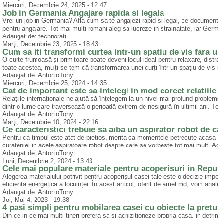
Miercuri, Decembrie 24, 2025 - 12:47
Job in Germania Angajare rapida si legala
Vrei un job in Germania? Afla cum sa te angajezi rapid si legal, ce documente 
pentru angajare. Tot mai multi romani aleg sa lucreze in strainatate, iar Germ
Adaugat de: technorati
Marţi, Decembrie 23, 2025 - 18:43
Cum sa iti transformi curtea intr-un spatiu de vis fara
O curte frumoasă și primitoare poate deveni locul ideal pentru relaxare, distrac
toate acestea, mulți se tem că transformarea unei curți într-un spațiu de vis 
Adaugat de: AntonioTony
Miercuri, Decembrie 25, 2024 - 14:35
Cat de important este sa intelegi in mod corect relatiile
Relațiile internaționale ne ajută să înțelegem la un nivel mai profund problem
dintr-o lume care traversează o perioadă extrem de nesigură în ultimii ani. To
Adaugat de: AntonioTony
Marţi, Decembrie 10, 2024 - 22:16
Ce caracteristici trebuie sa aiba un aspirator robot de c
Pentru ca timpul este atat de pretios, merita ca momentele petrecute acasa s
curateniei in acele aspiratoare robot despre care se vorbeste tot mai mult. A
Adaugat de: AntonioTony
Luni, Decembrie 2, 2024 - 13:43
Cele mai populare materiale pentru acoperisuri in Repu
Alegerea materialului potrivit pentru acoperișul casei tale este o decizie impo
eficiența energetică a locuinței. În acest articol, oferit de amel.md, vom anal
Adaugat de: AntonioTony
Joi, Mai 4, 2023 - 19:38
4 pasi simpli pentru mobilarea casei cu obiecte la pretu
Din ce in ce mai multi tineri prefera sa-si achizitioneze propria casa, in detr