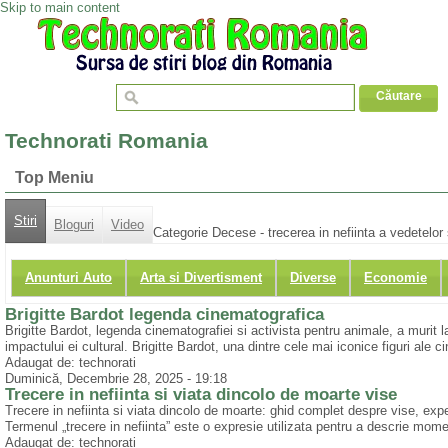
Skip to main content
Technorati Romania
Top Meniu
Stiri
Bloguri
Video
Categorie Decese - trecerea in nefiinta a vedetelor 
Anunturi Auto
Arta si Divertisment
Diverse
Economie
Brigitte Bardot legenda cinematografica
Brigitte Bardot, legenda cinematografiei si activista pentru animale, a murit
impactului ei cultural. Brigitte Bardot, una dintre cele mai iconice figuri ale c
Adaugat de: technorati
Duminică, Decembrie 28, 2025 - 19:18
Trecere in nefiinta si viata dincolo de moarte vise
Trecere in nefiinta si viata dincolo de moarte: ghid complet despre vise, exp
Termenul „trecere in nefiinta” este o expresie utilizata pentru a descrie mom
Adaugat de: technorati