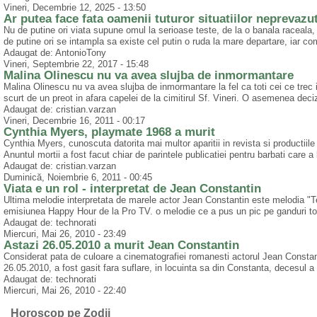
Vineri, Decembrie 12, 2025 - 13:50
Ar putea face fata oamenii tuturor situatiilor neprevazu
Nu de putine ori viata supune omul la serioase teste, de la o banala raceala, 
de putine ori se intampla sa existe cel putin o ruda la mare departare, iar c
Adaugat de: AntonioTony
Vineri, Septembrie 22, 2017 - 15:48
Malina Olinescu nu va avea slujba de inmormantare
Malina Olinescu nu va avea slujba de inmormantare la fel ca toti cei ce trec i
scurt de un preot in afara capelei de la cimitirul Sf. Vineri. O asemenea deciz
Adaugat de: cristian.varzan
Vineri, Decembrie 16, 2011 - 00:17
Cynthia Myers, playmate 1968 a murit
Cynthia Myers, cunoscuta datorita mai multor aparitii in revista si productiil
Anuntul mortii a fost facut chiar de parintele publicatiei pentru barbati care a
Adaugat de: cristian.varzan
Duminică, Noiembrie 6, 2011 - 00:45
Viata e un rol - interpretat de Jean Constantin
Ultima melodie interpretata de marele actor Jean Constantin este melodia "Tea
emisiunea Happy Hour de la Pro TV. o melodie ce a pus un pic pe ganduri toti
Adaugat de: technorati
Miercuri, Mai 26, 2010 - 23:49
Astazi 26.05.2010 a murit Jean Constantin
Considerat pata de culoare a cinematografiei romanesti actorul Jean Constanti
26.05.2010, a fost gasit fara suflare, in locuinta sa din Constanta, decesul a 
Adaugat de: technorati
Miercuri, Mai 26, 2010 - 22:40
Horoscop pe Zodii