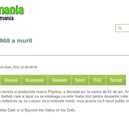
968 a murit
on Dum, 2011-11-06 00:45
Diverse
Economie
Sanatate
Sport
IT&C
Turism
n revista si productiile marca Playboy, a decedat azi la varsta de 61 de ani. An
u barbati care a lasat sa se inteleaga ca este foarte trist pentru disparitia cele
nefericire nu se cunosc inca motivele mortii, insa acesta va fi facut public i
fter Dark si in Beyond the Valley of the Dolls.