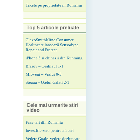
Taxele pe proprietate in Romania
Top 5 articole preluate
GlaxoSmithKline Consumer
Healthcare lansează Sensodyne
Repair and Protect
iPhone 5 si chinezii din Kunming
Brasov – Ceahlaul 1-1
Mioveni – Vaslui 0-5
Steaua – Otelul Galati 2-1
Cele mai urmarite stiri
video
Faze tari din Romania
Investitie zero pentru afaceri
Vedete Goale, vedete dezbracate