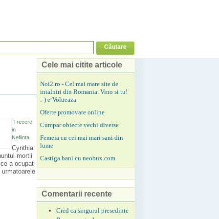
Cele mai citite articole
Noi2.ro - Cel mai mare site de
intalniri din Romania. Vino si tu!
:-) e-Volueaza
Oferte promovare online
Trecere
Cumpar obiecte vechi diverse
in
Femeia cu cei mai mari sani din
Nefiinta
lume
Cynthia
untul mortii
Castiga bani cu neobux.com
i ce a ocupat
n urmatoarele
Comentarii recente
Cred ca singurul presedinte