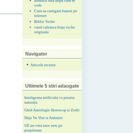
Basescu asta dupa cum se
vede
Cum sa castigam banuti pe
internet
Biblie Veche
vand caleasca birja veche
originala
Navigator
Articole recente
Ultimele 5 stiri adaugate
Inteligenta artificiala vs prostia
naturala
Ghid Astrologie Horoscop si Zodii
Deja Vu Vise si Amintiri
UE nu vrea taxe zero pe
proprietate