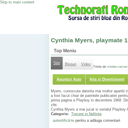
Skip to main content
Cynthia Myers, playmate 1
Top Meniu
Stiri
Bloguri
Video
Trimis de
cristian.varzan
Anunturi Auto
Arta si Divertisment
Myers, cunoscuta datorita mai multor aparitii i
a fost facut chiar de parintele publicatiei pentr
prima pagina a Playboy in decembrie 1968. Din 
zile.
Cynthia Myers a mai jucat si serialul Playboy A
Categorie:
Trecere in Nefiinta
autentifică-te
pentru a adăuga comentarii