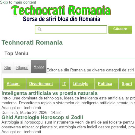
Skip to main content
Technorati Romania
Top Meniu
Video
Stiri
Bloguri
Editoriale din Romania pe diverse categorii de stiri
Afaceri
Divertisment
IT
Lifestyle
Politica
Sport
Inteligenta artificiala vs prostia naturala
Intr-o lume dominata de tehnologie, ideea ca inteligenta este artificiala iar p
moderna. Dezvoltarea rapida a sistemelor de inteligenta artificiala scoate in e
Adaugat de: technorati
Duminică, Martie 29, 2026 - 14:52
Ghid Astrologie Horoscop si Zodii
Astrologia si horoscopul sunt instrumente vechi de mii de ani folosite pentru inte
observarea miscarilor planetelor, astrologia ofera indicii despre potential, prov
Adaugat de: technorati