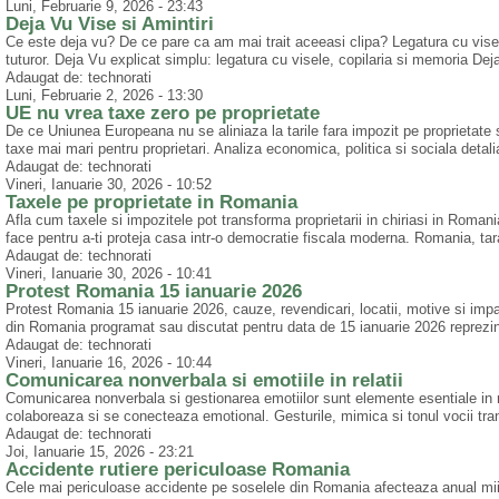
Luni, Februarie 9, 2026 - 23:43
Deja Vu Vise si Amintiri
Ce este deja vu? De ce pare ca am mai trait aceeasi clipa? Legatura cu visele, a
tuturor. Deja Vu explicat simplu: legatura cu visele, copilaria si memoria Dej
Adaugat de: technorati
Luni, Februarie 2, 2026 - 13:30
UE nu vrea taxe zero pe proprietate
De ce Uniunea Europeana nu se aliniaza la tarile fara impozit pe proprietat
taxe mai mari pentru proprietari. Analiza economica, politica si sociala detali
Adaugat de: technorati
Vineri, Ianuarie 30, 2026 - 10:52
Taxele pe proprietate in Romania
Afla cum taxele si impozitele pot transforma proprietarii in chiriasi in Romania
face pentru a-ti proteja casa intr-o democratie fiscala moderna. Romania, tara pr
Adaugat de: technorati
Vineri, Ianuarie 30, 2026 - 10:41
Protest Romania 15 ianuarie 2026
Protest Romania 15 ianuarie 2026, cauze, revendicari, locatii, motive si impact
din Romania programat sau discutat pentru data de 15 ianuarie 2026 reprezint
Adaugat de: technorati
Vineri, Ianuarie 16, 2026 - 10:44
Comunicarea nonverbala si emotiile in relatii
Comunicarea nonverbala si gestionarea emotiilor sunt elemente esentiale in re
colaboreaza si se conecteaza emotional. Gesturile, mimica si tonul vocii tra
Adaugat de: technorati
Joi, Ianuarie 15, 2026 - 23:21
Accidente rutiere periculoase Romania
Cele mai periculoase accidente pe soselele din Romania afecteaza anual mii de