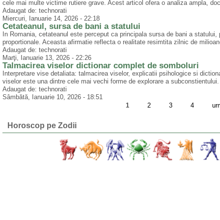
cele mai multe victime rutiere grave. Acest articol ofera o analiza ampla, doc
Adaugat de: technorati
Miercuri, Ianuarie 14, 2026 - 22:18
Cetateanul, sursa de bani a statului
In Romania, cetateanul este perceput ca principala sursa de bani a statului, pri
proportionale. Aceasta afirmatie reflecta o realitate resimtita zilnic de milioane
Adaugat de: technorati
Marţi, Ianuarie 13, 2026 - 22:26
Talmacirea viselor dictionar complet de somboluri
Interpretare vise detaliata: talmacirea viselor, explicatii psihologice si dicti
viselor este una dintre cele mai vechi forme de explorare a subconstientului. P
Adaugat de: technorati
Sâmbătă, Ianuarie 10, 2026 - 18:51
1
2
3
4
ur
Horoscop pe Zodii