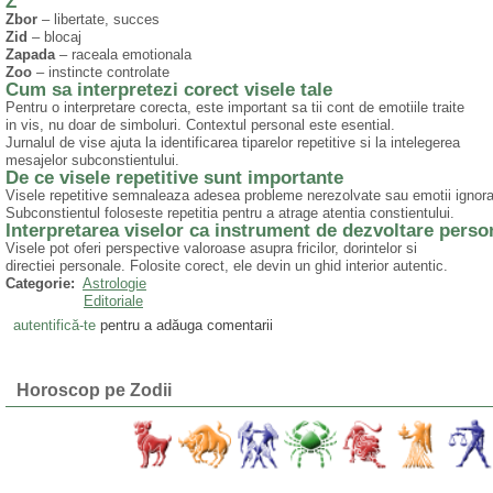
Z
Zbor
– libertate, succes
Zid
– blocaj
Zapada
– raceala emotionala
Zoo
– instincte controlate
Cum sa interpretezi corect visele tale
Pentru o interpretare corecta, este important sa tii cont de emotiile traite
in vis, nu doar de simboluri. Contextul personal este esential.
Jurnalul de vise ajuta la identificarea tiparelor repetitive si la intelegerea
mesajelor subconstientului.
De ce visele repetitive sunt importante
Visele repetitive semnaleaza adesea probleme nerezolvate sau emotii ignora
Subconstientul foloseste repetitia pentru a atrage atentia constientului.
Interpretarea viselor ca instrument de dezvoltare perso
Visele pot oferi perspective valoroase asupra fricilor, dorintelor si
directiei personale. Folosite corect, ele devin un ghid interior autentic.
Categorie:
Astrologie
Editoriale
autentifică-te
pentru a adăuga comentarii
Horoscop pe Zodii