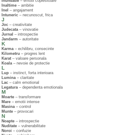
Inundatie
– emotii coplesitoare
Inaltime
– ambitie
Inel
– angajament
Intuneric
– necunoscut, frica
J
Joc
– creativitate
Judecata
– vinovatie
Jurnal
– introspectie
Jandarm
– autoritate
K
Karma
– echilibru, consecinte
Kilometru
– progres lent
Karat
– valoare personala
Koala
– nevoie de protectie
L
Lup
– instinct, forta interioara
Lumina
– claritate
Lac
– calm emotional
Legatura
– dependenta emotionala
M
Moarte
– transformare
Mare
– emotii intense
Masina
– control
Munte
– provocari
N
Noapte
– introspectie
Nuditate
– vulnerabilitate
Noroi
– confuzie