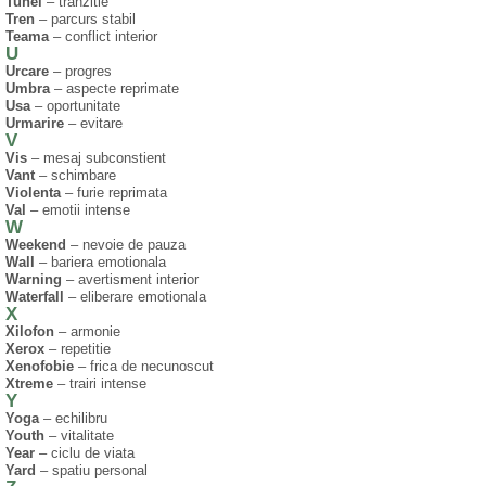
Tunel
– tranzitie
Tren
– parcurs stabil
Teama
– conflict interior
U
Urcare
– progres
Umbra
– aspecte reprimate
Usa
– oportunitate
Urmarire
– evitare
V
Vis
– mesaj subconstient
Vant
– schimbare
Violenta
– furie reprimata
Val
– emotii intense
W
Weekend
– nevoie de pauza
Wall
– bariera emotionala
Warning
– avertisment interior
Waterfall
– eliberare emotionala
X
Xilofon
– armonie
Xerox
– repetitie
Xenofobie
– frica de necunoscut
Xtreme
– trairi intense
Y
Yoga
– echilibru
Youth
– vitalitate
Year
– ciclu de viata
Yard
– spatiu personal