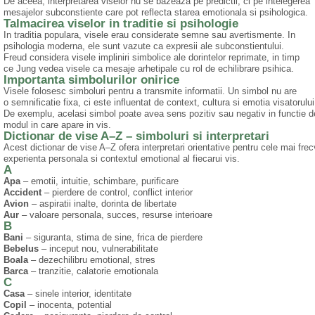
De aceea, interpretarea viselor nu se bazeaza pe predictii, ci pe intelegerea
mesajelor subconstiente care pot reflecta starea emotionala si psihologica.
Talmacirea viselor in traditie si psihologie
In traditia populara, visele erau considerate semne sau avertismente. In
psihologia moderna, ele sunt vazute ca expresii ale subconstientului.
Freud considera visele impliniri simbolice ale dorintelor reprimate, in timp
ce Jung vedea visele ca mesaje arhetipale cu rol de echilibrare psihica.
Importanta simbolurilor onirice
Visele folosesc simboluri pentru a transmite informatii. Un simbol nu are
o semnificatie fixa, ci este influentat de context, cultura si emotia visatorului
De exemplu, acelasi simbol poate avea sens pozitiv sau negativ in functie d
modul in care apare in vis.
Dictionar de vise A–Z – simboluri si interpretari
Acest dictionar de vise A–Z ofera interpretari orientative pentru cele mai frec
experienta personala si contextul emotional al fiecarui vis.
A
Apa
– emotii, intuitie, schimbare, purificare
Accident
– pierdere de control, conflict interior
Avion
– aspiratii inalte, dorinta de libertate
Aur
– valoare personala, succes, resurse interioare
B
Bani
– siguranta, stima de sine, frica de pierdere
Bebelus
– inceput nou, vulnerabilitate
Boala
– dezechilibru emotional, stres
Barca
– tranzitie, calatorie emotionala
C
Casa
– sinele interior, identitate
Copil
– inocenta, potential