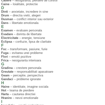
Cadere
– nesiguranta, pierdere de control
Caine
– loialitate, protectie
D
Dinti
– anxietate, incredere in sine
Drum
– directia vietii, alegeri
Dusman
– conflict interior sau exterior
Dans
– libertate emotionala
E
Examen
– evaluare personala
Evadare
– dorinta de libertate
Electricitate
– energie, tensiune
Eclipsa
– confuzie, lipsa de claritate
F
Foc
– transformare, pasiune, furie
Fuga
– evitarea unei probleme
Flori
– emotii pozitive
Frica
– nesiguranta interioara
G
Gradina
– crestere personala
Greutate
– responsabilitati apasatoare
Geam
– perceptie, perspectiva
Gandaci
– probleme ignorate
H
Haine
– identitate, imagine sociala
Hot
– teama de pierdere
Harta
– cautarea directiei
Hranire
– nevoi emotionale
I