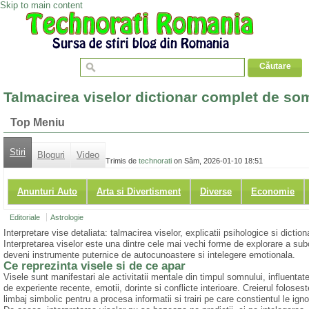
Skip to main content
Talmacirea viselor dictionar complet de so
Top Meniu
Stiri
Bloguri
Video
Trimis de
technorati
on Sâm, 2026-01-10 18:51
Anunturi Auto
Arta si Divertisment
Diverse
Economie
Editoriale
Astrologie
Interpretare vise detaliata: talmacirea viselor, explicatii psihologice si dicti
Interpretarea viselor este una dintre cele mai vechi forme de explorare a subco
deveni instrumente puternice de autocunoastere si intelegere emotionala.
Ce reprezinta visele si de ce apar
Visele sunt manifestari ale activitatii mentale din timpul somnului, influentat
de experiente recente, emotii, dorinte si conflicte interioare. Creierul folosest
limbaj simbolic pentru a procesa informatii si trairi pe care constientul le igno