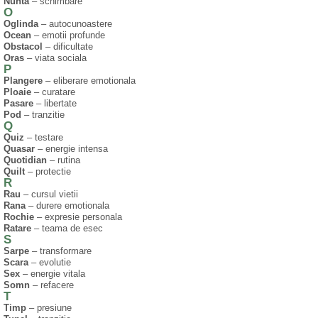
Nunta
– schimbare
O
Oglinda
– autocunoastere
Ocean
– emotii profunde
Obstacol
– dificultate
Oras
– viata sociala
P
Plangere
– eliberare emotionala
Ploaie
– curatare
Pasare
– libertate
Pod
– tranzitie
Q
Quiz
– testare
Quasar
– energie intensa
Quotidian
– rutina
Quilt
– protectie
R
Rau
– cursul vietii
Rana
– durere emotionala
Rochie
– expresie personala
Ratare
– teama de esec
S
Sarpe
– transformare
Scara
– evolutie
Sex
– energie vitala
Somn
– refacere
T
Timp
– presiune