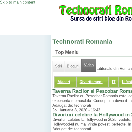
Skip to main content
Technorati Romania
Top Meniu
Video
Stiri
Bloguri
Editoriale din Romani
Afaceri
Divertisment
IT
Lifes
Taverna Racilor si Pescobar Rom
Taverna Racilor cu Pescobar Romania este locul
experienta memorabila. Conceptul a devenit rap
Adaugat de: technorati
Joi, Ianuarie 8, 2026 - 16:43
Divorturi celebre la Hollywood in
Divorturi celebre la Hollywood in 2025: vedete, 
Hollywood-ul nu mai vinde povesti perfecte. In 2
Adaugat de: technorati