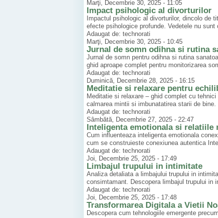
Marţi, Decembrie 30, 2025 - 11:05
Impact psihologic al divorturilor
Impactul psihologic al divorturilor, dincolo de ti
efecte psihologice profunde. Vedetele nu sunt d
Adaugat de: technorati
Marţi, Decembrie 30, 2025 - 10:45
Jurnal de somn odihna si rutina 
Jurnal de somn pentru odihna si rutina sanatoas
ghid aproape complet pentru monitorizarea somnul
Adaugat de: technorati
Duminică, Decembrie 28, 2025 - 16:15
Meditatie si relaxare pentru echil
Meditatie si relaxare – ghid complet cu tehnici 
calmarea mintii si imbunatatirea starii de bine. M
Adaugat de: technorati
Sâmbătă, Decembrie 27, 2025 - 22:47
Inteligenta emotionala si relatiil
Cum influenteaza inteligenta emotionala conexiu
cum se construieste conexiunea autentica Inteli
Adaugat de: technorati
Joi, Decembrie 25, 2025 - 17:49
Limbajul trupului in intimitate
Analiza detaliata a limbajului trupului in inti
consimtamant. Descopera limbajul trupului in in
Adaugat de: technorati
Joi, Decembrie 25, 2025 - 17:48
Transformarea Digitala a Vietii No
Descopera cum tehnologiile emergente precum A