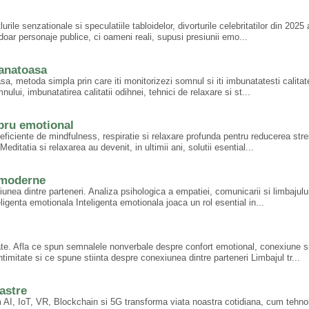
tlurile senzationale si speculatiile tabloidelor, divorturile celebritatilor din 202
oar personaje publice, ci oameni reali, supusi presiunii emo...
sanatoasa
a, metoda simpla prin care iti monitorizezi somnul si iti imbunatatesti calitate
ui, imbunatatirea calitatii odihnei, tehnici de relaxare si st...
ibru emotional
eficiente de mindfulness, respiratie si relaxare profunda pentru reducerea stre
editatia si relaxarea au devenit, in ultimii ani, solutii esential...
e moderne
nea dintre parteneri. Analiza psihologica a empatiei, comunicarii si limbajulu
genta emotionala Inteligenta emotionala joaca un rol esential in...
mitate. Afla ce spun semnalele nonverbale despre confort emotional, conexiune s
timitate si ce spune stiinta despre conexiunea dintre parteneri Limbajul tr...
astre
I, IoT, VR, Blockchain si 5G transforma viata noastra cotidiana, cum tehno