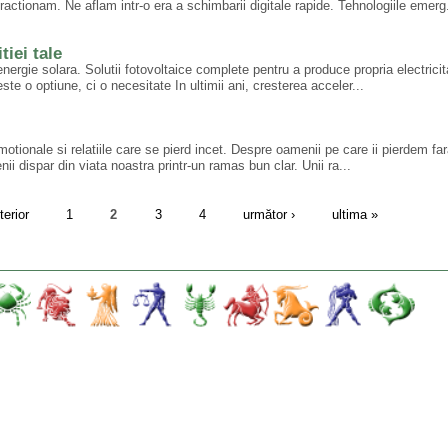
actionam. Ne aflam intr-o era a schimbarii digitale rapide. Tehnologiile emerg.
tiei tale
energie solara. Solutii fotovoltaice complete pentru a produce propria electricit
te o optiune, ci o necesitate In ultimii ani, cresterea acceler...
tionale si relatiile care se pierd incet. Despre oamenii pe care ii pierdem fa
nii dispar din viata noastra printr-un ramas bun clar. Unii ra...
terior
1
2
3
4
următor ›
ultima »