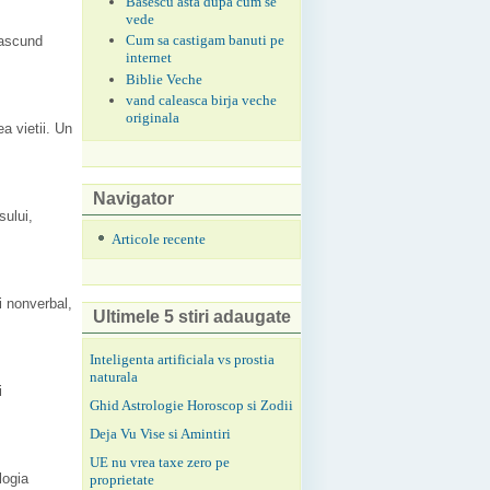
Basescu asta dupa cum se
vede
Cum sa castigam banuti pe
5 ascund
internet
Biblie Veche
vand caleasca birja veche
originala
a vietii. Un
Navigator
sului,
Articole recente
i nonverbal,
Ultimele 5 stiri adaugate
Inteligenta artificiala vs prostia
naturala
i
Ghid Astrologie Horoscop si Zodii
Deja Vu Vise si Amintiri
UE nu vrea taxe zero pe
logia
proprietate