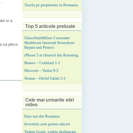
..
Taxele pe proprietate in Romania
ate si a
Top 5 articole preluate
GlaxoSmithKline Consumer
Healthcare lansează Sensodyne
ra sa plece.
Repair and Protect
iPhone 5 si chinezii din Kunming
Brasov – Ceahlaul 1-1
Mioveni – Vaslui 0-5
Steaua – Otelul Galati 2-1
Cele mai urmarite stiri
video
Faze tari din Romania
Investitie zero pentru afaceri
Vedete Goale, vedete dezbracate