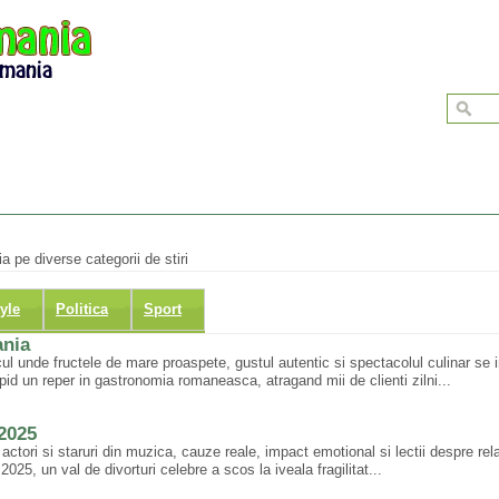
a pe diverse categorii de stiri
tyle
Politica
Sport
ania
 unde fructele de mare proaspete, gustul autentic si spectacolul culinar se i
id un reper in gastronomia romaneasca, atragand mii de clienti zilni...
 2025
actori si staruri din muzica, cauze reale, impact emotional si lectii despre rel
025, un val de divorturi celebre a scos la iveala fragilitat...