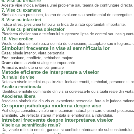
6. Vise cu urmarire
Aceste vise indica evitarea unei probleme sau teama de confruntare directa.
7. Vise cu examene
Simbolizeaza presiunea, teama de evaluare sau sentimentul de nepregatire.
8. Vise cu intarzieri
Indica stres, presiunea timpului si frica de a rata oportunitati importante.
9. Vise cu pierderea obiectelor
Pierderea cheilor sau a telefonului sugereaza lipsa de control sau nesiguran
10. Vise erotice
Visele erotice simbolizeaza dorinta de conexiune, acceptare sau integrarea un
Simboluri frecvente in vise si semnificatia lor
Casa:
sinele interior, viata personala
Foc:
pasiune, conflicte, schimbari majore
Drum:
directia vietii si alegerile importante
Animale:
instincte si emotii primare
Metode eficiente de interpretare a viselor
Jurnalul de vise
Noteaza visele imediat dupa trezire. Include emotii, simboluri, persoane si ac
Analiza emotionala
Identifica emotiile dominante din vis si coreleaza-le cu situatii reale din viata
Asocierea libera
Asociaza simbolurile din vis cu experiente personale, fara a le judeca rationa
Ce spune psihologia moderna despre vise
Psihologia considera visele un mecanism natural prin care creierul proceseaz
amintirile. Ele reflecta starea mentala si emotionala a individului.
Intrebari frecvente despre interpretarea viselor
Visele au semnificatie reala?
Da, visele reflecta emotii, ganduri si conflicte interioare ale subconstientului.