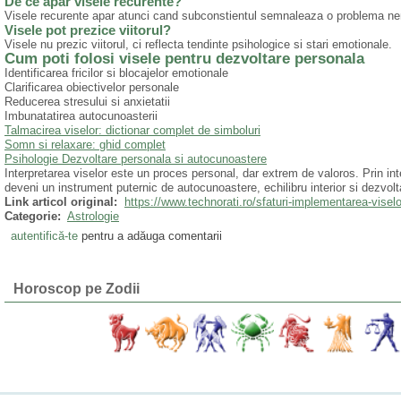
De ce apar visele recurente?
Visele recurente apar atunci cand subconstientul semnaleaza o problema ne
Visele pot prezice viitorul?
Visele nu prezic viitorul, ci reflecta tendinte psihologice si stari emotionale.
Cum poti folosi visele pentru dezvoltare personala
Identificarea fricilor si blocajelor emotionale
Clarificarea obiectivelor personale
Reducerea stresului si anxietatii
Imbunatatirea autocunoasterii
Talmacirea viselor: dictionar complet de simboluri
Somn si relaxare: ghid complet
Psihologie Dezvoltare personala si autocunoastere
Interpretarea viselor este un proces personal, dar extrem de valoros. Prin int
deveni un instrument puternic de autocunoastere, echilibru interior si dezvol
Link articol original:
https://www.technorati.ro/sfaturi-implementarea-viselo
Categorie:
Astrologie
autentifică-te
pentru a adăuga comentarii
Horoscop pe Zodii