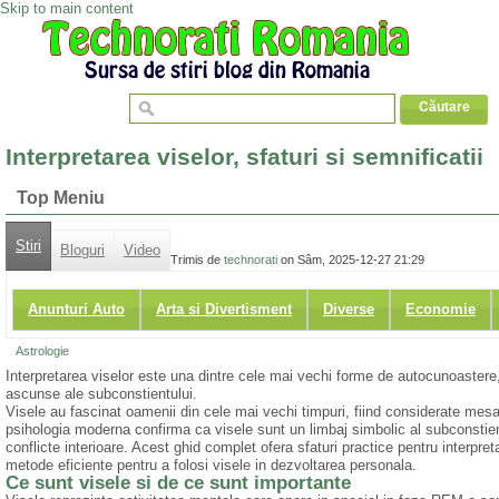
Skip to main content
Interpretarea viselor, sfaturi si semnificatii
Top Meniu
Stiri
Bloguri
Video
Trimis de
technorati
on Sâm, 2025-12-27 21:29
Anunturi Auto
Arta si Divertisment
Diverse
Economie
Astrologie
Interpretarea viselor este una dintre cele mai vechi forme de autocunoastere,
ascunse ale subconstientului.
Visele au fascinat oamenii din cele mai vechi timpuri, fiind considerate mesaje
psihologia moderna confirma ca visele sunt un limbaj simbolic al subconstient
conflicte interioare. Acest ghid complet ofera sfaturi practice pentru interpret
metode eficiente pentru a folosi visele in dezvoltarea personala.
Ce sunt visele si de ce sunt importante