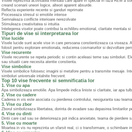
Visele reprezinta activitatea mentala care apare in special in faza REM a som
creand scenarii uneori logice, alteori aparent absurde.
Reflecta experiente recente si ganduri reprimate
Proceseaza stresul si emotiile intense
Semnaleaza conflicte interioare nerezolvate
Stimuleaza creativitatea si intuitia
Intelegerea viselor poate contribui la echilibru emotional, claritate mentala si
Tipuri de vise si interpretarea lor
Vise lucide
Visele lucide sunt acele vise in care persoana constientizeaza ca viseaza. Ace
folosit pentru explorare emotionala, reducerea cosmarurilor si dezvoltare per
Vise recurente
Visele recurente se repeta periodic si contin aceleasi teme sau simboluri. Ele
sau situatii care necesita atentie constienta.
Vise simbolice
Visele simbolice folosesc imagini si metafore pentru a transmite mesaje. Inte
simboluri universale intalnite frecvent.
Top 10 vise frecvente si semnificatia lor
1. Vise cu apa
Apa simbolizeaza emotiile. Apa limpede indica liniste si claritate, iar apa t
2. Vise cu cadere
Caderea in vis este asociata cu pierderea controlului, nesiguranta sau team
3. Vise cu zbor
Zborul simbolizeaza libertatea, dorinta de evadare sau depasirea limitarilor p
4. Vise cu dinti
Dintii care cad sau se deterioreaza pot indica anxietate, teama de pierdere sau
5. Vise cu moarte
Moartea in vis nu reprezinta un sfarsit real, ci o transformare, o schimbare i