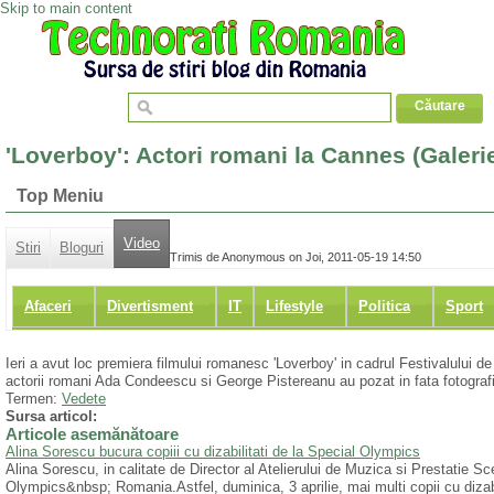
Skip to main content
'Loverboy': Actori romani la Cannes (Galer
Top Meniu
Video
Stiri
Bloguri
Trimis de Anonymous on Joi, 2011-05-19 14:50
Afaceri
Divertisment
IT
Lifestyle
Politica
Sport
Ieri a avut loc premiera filmului romanesc 'Loverboy' in cadrul Festivalului d
actorii romani Ada Condeescu si George Pistereanu au pozat in fata fotografi
Termen:
Vedete
Sursa articol:
Articole asemănătoare
Alina Sorescu bucura copiii cu dizabilitati de la Special Olympics
Alina Sorescu, in calitate de Director al Atelierului de Muzica si Prestatie 
Olympics&nbsp; Romania.Astfel, duminica, 3 aprilie, mai multi copii cu dizabilit