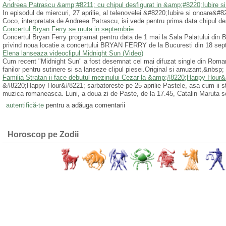
Andreea Patrascu &amp;#8211; cu chipul desfigurat in &amp;#8220;Iubire
In episodul de miercuri, 27 aprilie, al telenovelei &#8220;Iubire si onoare&#
Coco, interpretata de Andreea Patrascu, isi vede pentru prima data chipul des
Concertul Bryan Ferry se muta in septembrie
Concertul Bryan Ferry programat pentru data de 1 mai la Sala Palatului din 
privind noua locatie a concertului BRYAN FERRY de la Bucuresti din 18 septe
Elena lanseaza videoclipul Midnight Sun (Video)
Cum recent "Midnight Sun" a fost desemnat cel mai difuzat single din Rom
fanilor pentru sutinere si sa lanseze clipul piesei.Original si amuzant,&nbsp;
Familia Stratan ii face debutul mezinului Cezar la &amp;#8220;Happy Hour
&#8220;Happy Hour&#8221; sarbatoreste pe 25 aprilie Pastele, asa cum ii st
muzica romaneasca. Luni, a doua zi de Paste, de la 17.45, Catalin Maruta s
autentifică-te
pentru a adăuga comentarii
Horoscop pe Zodii