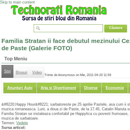
Skip to main content
Familia Stratan ii face debutul mezinului 
de Paste (Galerie FOTO)
Top Meniu
Stiri
Bloguri
Video
Trimis de Anonymous on Mie, 2011-04-20 11:59
Anunturi Auto
Arta si Divertisment
Diverse
Economie
&#8220;Happy Hour&#8221; sarbatoreste pe 25 aprilie Pastele, asa cum ii st
muzica romaneasca. Luni, a doua zi de Paste, de la 17.45, Catalin Maruta se
Familia Stratan se instaleaza confortabil pe Happylica cu povesti frumoase, 
muzica de sarbatoare.
Termen:
Vedete
Sursa articol: