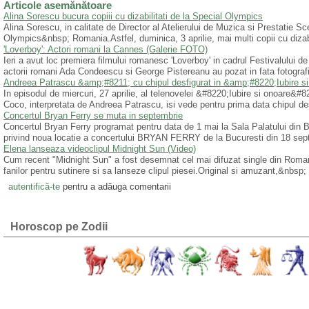
Articole asemănătoare
Alina Sorescu bucura copiii cu dizabilitati de la Special Olympics
Alina Sorescu, in calitate de Director al Atelierului de Muzica si Prestatie 
Olympics&nbsp; Romania.Astfel, duminica, 3 aprilie, mai multi copii cu dizabilit
'Loverboy': Actori romani la Cannes (Galerie FOTO)
Ieri a avut loc premiera filmului romanesc 'Loverboy' in cadrul Festivalului d
actorii romani Ada Condeescu si George Pistereanu au pozat in fata fotografi
Andreea Patrascu &amp;#8211; cu chipul desfigurat in &amp;#8220;Iubire
In episodul de miercuri, 27 aprilie, al telenovelei &#8220;Iubire si onoare&#
Coco, interpretata de Andreea Patrascu, isi vede pentru prima data chipul des
Concertul Bryan Ferry se muta in septembrie
Concertul Bryan Ferry programat pentru data de 1 mai la Sala Palatului din 
privind noua locatie a concertului BRYAN FERRY de la Bucuresti din 18 septe
Elena lanseaza videoclipul Midnight Sun (Video)
Cum recent "Midnight Sun" a fost desemnat cel mai difuzat single din Rom
fanilor pentru sutinere si sa lanseze clipul piesei.Original si amuzant,&nbsp;
autentifică-te
pentru a adăuga comentarii
Horoscop pe Zodii