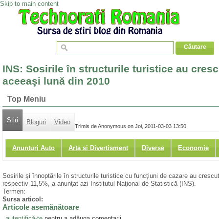
Skip to main content
INS: Sosirile în structurile turistice au cres
aceeaşi lună din 2010
Top Meniu
Stiri
Bloguri
Video
Trimis de Anonymous on Joi, 2011-03-03 13:50
Anunturi Auto
Arta si Divertisment
Diverse
Economie
Sosirile şi înnoptările în structurile turistice cu funcţiuni de cazare au cresc
respectiv 11,5%, a anunţat azi Institutul Naţional de Statistică (INS).
Termen:
Sursa articol:
Articole asemănătoare
autentifică-te
pentru a adăuga comentarii