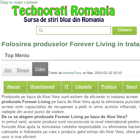
Skip to main content
Folosirea produselor Forever Living in trat
Top Meniu
Video
Stiri
Bloguri
Trimis de
AntonioTony
on Mar, 2015-01-20 19:10
Afaceri
Divertisment
IT
Lifestyle
Politica
Sport
Produsele pe baza de Aloe Vera sunt extrem de eficiente in tratarea acneei. Da
produsele Forever Living
pe baza de Aloe Vera ajuta la eliminarea punctelor
acneei este capacitatea de recuperare a pielii in urma acestor inflamatii,
nadejde din acest punct de vedere.
De ce sa alegem produsele Forever Living pe baza de Aloe Vera?
In primul rand, aceste produse sunt recunoscute la nivel international pentru ef
frunzele Aloe ajuta la stimularea celulelor responsabile cu eliminarea bacteri
calmanta si hidratanta pe care o produce gelul extras din Aloe Vera, ofera pi
usor si mai eficient.