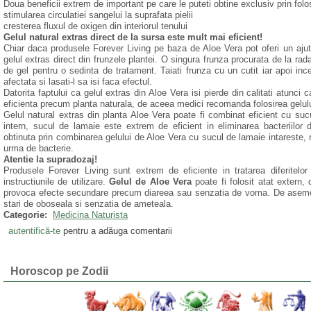
Doua beneficii extrem de important pe care le puteti obtine exclusiv prin fol
stimularea circulatiei sangelui la suprafata pielii
cresterea fluxul de oxigen din interiorul tenului
Gelul natural extras direct de la sursa este mult mai eficient!
Chiar daca produsele Forever Living pe baza de Aloe Vera pot oferi un aju
gelul extras direct din frunzele plantei. O singura frunza procurata de la rad
de gel pentru o sedinta de tratament. Taiati frunza cu un cutit iar apoi ince
afectata si lasati-l sa isi faca efectul.
Datorita faptului ca gelul extras din Aloe Vera isi pierde din calitati atunc
eficienta precum planta naturala, de aceea medici recomanda folosirea gelului 
Gelul natural extras din planta Aloe Vera poate fi combinat eficient cu suc
intern, sucul de lamaie este extrem de eficient in eliminarea bacteriilor d
obtinuta prin combinarea gelului de Aloe Vera cu sucul de lamaie intareste, r
urma de bacterie.
Atentie la supradozaj!
Produsele Forever Living sunt extrem de eficiente in tratarea diferitelor 
instructiunile de utilizare.
Gelul de Aloe Vera
poate fi folosit atat extern, 
provoca efecte secundare precum diareea sau senzatia de voma. De asemen
stari de oboseala si senzatia de ameteala.
Categorie:
Medicina Naturista
autentifică-te
pentru a adăuga comentarii
Horoscop pe Zodii