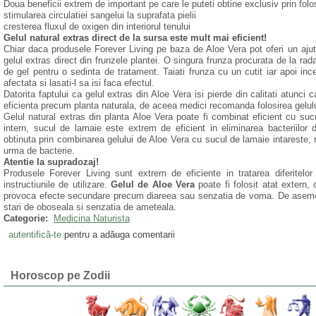
Doua beneficii extrem de important pe care le puteti obtine exclusiv prin fol
stimularea circulatiei sangelui la suprafata pielii
cresterea fluxul de oxigen din interiorul tenului
Gelul natural extras direct de la sursa este mult mai eficient!
Chiar daca produsele Forever Living pe baza de Aloe Vera pot oferi un aju
gelul extras direct din frunzele plantei. O singura frunza procurata de la rad
de gel pentru o sedinta de tratament. Taiati frunza cu un cutit iar apoi ince
afectata si lasati-l sa isi faca efectul.
Datorita faptului ca gelul extras din Aloe Vera isi pierde din calitati atunc
eficienta precum planta naturala, de aceea medici recomanda folosirea gelului 
Gelul natural extras din planta Aloe Vera poate fi combinat eficient cu suc
intern, sucul de lamaie este extrem de eficient in eliminarea bacteriilor d
obtinuta prin combinarea gelului de Aloe Vera cu sucul de lamaie intareste, r
urma de bacterie.
Atentie la supradozaj!
Produsele Forever Living sunt extrem de eficiente in tratarea diferitelor 
instructiunile de utilizare.
Gelul de Aloe Vera
poate fi folosit atat extern, 
provoca efecte secundare precum diareea sau senzatia de voma. De asemen
stari de oboseala si senzatia de ameteala.
Categorie:
Medicina Naturista
autentifică-te
pentru a adăuga comentarii
Horoscop pe Zodii