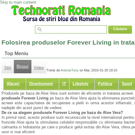
Skip to main content
Folosirea produselor Forever Living in trat
Top Meniu
Bloguri
Stiri
Video
Trimis de
AntonioTony
on Mar, 2015-01-20 19:10
Afaceri
Divertisment
IT
Lifestyle
Politica
Sport
Produsele pe baza de Aloe Vera sunt extrem de eficiente in tratarea acneei. Da
produsele Forever Living
pe baza de Aloe Vera ajuta la eliminarea punctelor
acneei este capacitatea de recuperare a pielii in urma acestor inflamatii,
nadejde din acest punct de vedere.
De ce sa alegem produsele Forever Living pe baza de Aloe Vera?
In primul rand, aceste produse sunt recunoscute la nivel international pentru ef
frunzele Aloe ajuta la stimularea celulelor responsabile cu eliminarea bacteri
calmanta si hidratanta pe care o produce gelul extras din Aloe Vera, ofera pi
usor si mai eficient.