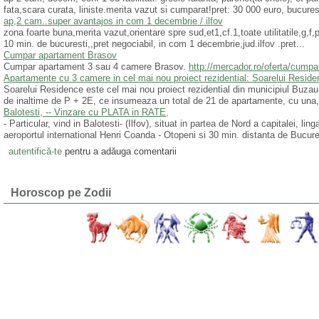
fata,scara curata, liniste.merita vazut si cumparat!pret: 30 000 euro, bucurest
ap,2 cam..super avantajos in com 1 decembrie / ilfov
zona foarte buna,merita vazut,orientare spre sud,et1,cf.1,toate utilitatile,g,f,
10 min. de bucuresti,,pret negociabil, in com 1 decembrie,jud.ilfov .pret...
Cumpar apartament Brasov
Cumpar apartament 3 sau 4 camere Brasov.
http://mercador.ro/oferta/cum
Apartamente cu 3 camere in cel mai nou proiect rezidential: Soarelui Resid
Soarelui Residence este cel mai nou proiect rezidential din municipiul Buzau.
de inaltime de P + 2E, ce insumeaza un total de 21 de apartamente, cu una, 
Balotesti, -- Vinzare cu PLATA in RATE,
- Particular, vind in Balotesti- (Ilfov), situat in partea de Nord a capitalei, l
aeroportul international Henri Coanda - Otopeni si 30 min. distanta de Bucure
autentifică-te
pentru a adăuga comentarii
Horoscop pe Zodii