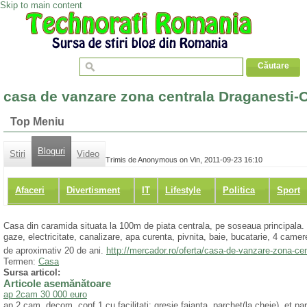
Skip to main content
casa de vanzare zona centrala Draganesti-O
Top Meniu
Bloguri
Stiri
Video
Trimis de Anonymous on Vin, 2011-09-23 16:10
Afaceri
Divertisment
IT
Lifestyle
Politica
Sport
Casa din caramida situata la 100m de piata centrala, pe soseaua principala. C
gaze, electricitate, canalizare, apa curenta, pivnita, baie, bucatarie, 4 ca
de aproximativ 20 de ani.
http://mercador.ro/oferta/casa-de-vanzare-zona-cen
Termen:
Casa
Sursa articol:
Articole asemănătoare
ap 2cam 30 000 euro
ap 2 cam, decom, conf 1 cu facilitati: gresie faianta, parchet(la cheie), et pa