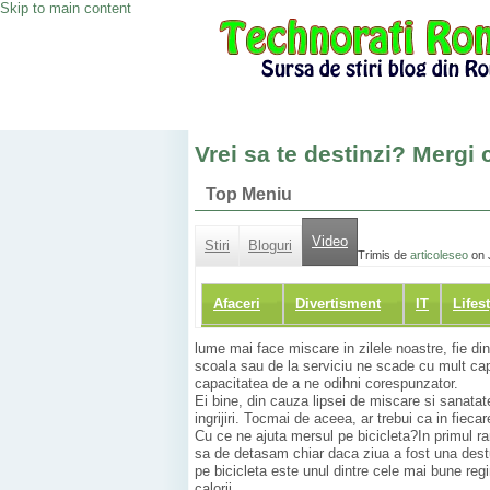
Skip to main content
Vrei sa te destinzi? Mergi 
Top Meniu
Video
Stiri
Bloguri
Trimis de
articoleseo
on 
Afaceri
Divertisment
IT
Lifes
lume mai face miscare in zilele noastre, fie din
scoala sau de la serviciu ne scade cu mult capa
capacitatea de a ne odihni corespunzator.
Ei bine, din cauza lipsei de miscare si sanata
ingrijiri. Tocmai de aceea, ar trebui ca in fie
Cu ce ne ajuta mersul pe bicicleta?In primul r
sa de detasam chiar daca ziua a fost una dest
pe bicicleta este unul dintre cele mai bune regi
calorii.