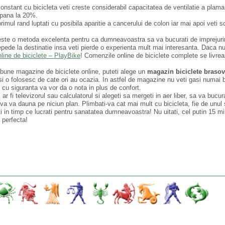
onstant cu bicicleta veti creste considerabil capacitatea de ventilatie a plama
u pana la 20%.
rimul rand luptati cu posibila aparitie a cancerului de colon iar mai apoi veti 
ta este o metoda excelenta pentru ca dumneavoastra sa va bucurati de imprejuri
pede la destinatie insa veti pierde o experienta mult mai interesanta. Daca nu
line de biciclete – PlayBike
! Comenzile online de biciclete complete se livreaz
bune magazine de biciclete online, puteti alege un
magazin biciclete braso
 si o folosesc de cate ori au ocazia. In astfel de magazine nu veti gasi numai b
 cu siguranta va vor da o nota in plus de confort.
 fi televizorul sau calculatorul si alegeti sa mergeti in aer liber, sa va bucur
 va dauna pe niciun plan. Plimbati-va cat mai mult cu bicicleta, fie de unul s
ati in timp ce lucrati pentru sanatatea dumneavoastra! Nu uitati, cel putin 15 m
 perfecta!