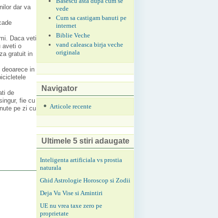
Basescu asta dupa cum se
nilor dar va
vede
Cum sa castigam banuti pe
scade
internet
Biblie Veche
mi. Daca veti
vand caleasca birja veche
 aveti o
originala
a gratuit in
v
deoarece in
icicletele
Navigator
ati de
ingur, fie cu
Articole recente
inute pe zi cu
Ultimele 5 stiri adaugate
Inteligenta artificiala vs prostia
naturala
Ghid Astrologie Horoscop si Zodii
Deja Vu Vise si Amintiri
UE nu vrea taxe zero pe
proprietate