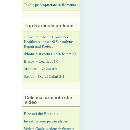
Taxele pe proprietate in Romania
Top 5 articole preluate
GlaxoSmithKline Consumer
Healthcare lansează Sensodyne
Repair and Protect
iPhone 5 si chinezii din Kunming
Brasov – Ceahlaul 1-1
Mioveni – Vaslui 0-5
Steaua – Otelul Galati 2-1
Cele mai urmarite stiri
video
Faze tari din Romania
Investitie zero pentru afaceri
Vedete Goale, vedete dezbracate