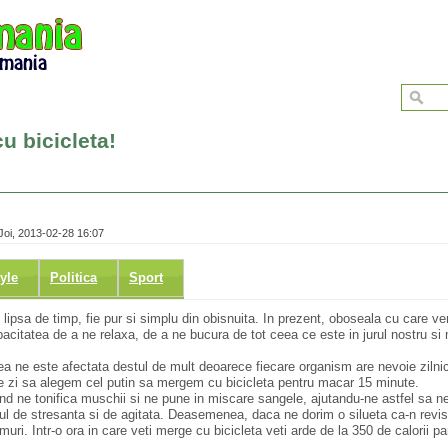
cu bicicleta!
Joi, 2013-02-28 16:07
tyle
Politica
Sport
 lipsa de timp, fie pur si simplu din obisnuita. In prezent, oboseala cu care v
citatea de a ne relaxa, de a ne bucura de tot ceea ce este in jurul nostru si
tea ne este afectata destul de mult deoarece fiecare organism are nevoie ziln
care zi sa alegem cel putin sa mergem cu bicicleta pentru macar 15 minute.
and ne tonifica muschii si ne pune in miscare sangele, ajutandu-ne astfel sa n
ul de stresanta si de agitata. Deasemenea, daca ne dorim o silueta ca-n revis
muri. Intr-o ora in care veti merge cu bicicleta veti arde de la 350 de calorii p