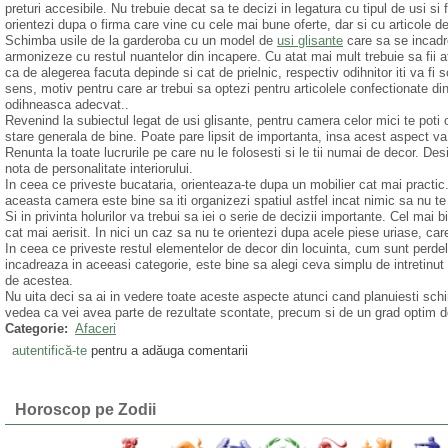
preturi accesibile. Nu trebuie decat sa te decizi in legatura cu tipul de usi si 
orientezi dupa o firma care vine cu cele mai bune oferte, dar si cu articole de 
Schimba usile de la garderoba cu un model de
usi glisante
care sa se incadr
armonizeze cu restul nuantelor din incapere. Cu atat mai mult trebuie sa fii 
ca de alegerea facuta depinde si cat de prielnic, respectiv odihnitor iti va fi 
sens, motiv pentru care ar trebui sa optezi pentru articolele confectionate di
odihneasca adecvat..
Revenind la subiectul legat de usi glisante, pentru camera celor mici te poti
stare generala de bine. Poate pare lipsit de importanta, insa acest aspect va
Renunta la toate lucrurile pe care nu le folosesti si le tii numai de decor. De
nota de personalitate interiorului.
In ceea ce priveste bucataria, orienteaza-te dupa un mobilier cat mai practic
aceasta camera este bine sa iti organizezi spatiul astfel incat nimic sa nu te
Si in privinta holurilor va trebui sa iei o serie de decizii importante. Cel ma
cat mai aerisit. In nici un caz sa nu te orientezi dupa acele piese uriase, ca
In ceea ce priveste restul elementelor de decor din locuinta, cum sunt perdele
incadreaza in aceeasi categorie, este bine sa alegi ceva simplu de intretinut si
de acestea.
Nu uita deci sa ai in vedere toate aceste aspecte atunci cand planuiesti schim
vedea ca vei avea parte de rezultate scontate, precum si de un grad optim d
Categorie:
Afaceri
autentifică-te
pentru a adăuga comentarii
Horoscop pe Zodii