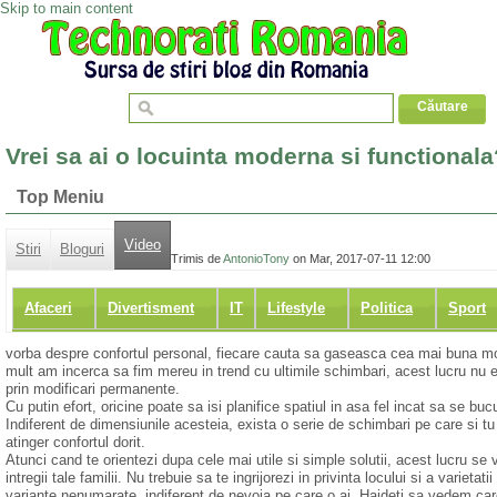
Skip to main content
Vrei sa ai o locuinta moderna si functional
Top Meniu
Video
Stiri
Bloguri
Trimis de
AntonioTony
on Mar, 2017-07-11 12:00
Afaceri
Divertisment
IT
Lifestyle
Politica
Sport
vorba despre confortul personal, fiecare cauta sa gaseasca cea mai buna modal
mult am incerca sa fim mereu in trend cu ultimile schimbari, acest lucru nu e
prin modificari permanente.
Cu putin efort, oricine poate sa isi planifice spatiul in asa fel incat sa se b
Indiferent de dimensiunile acesteia, exista o serie de schimbari pe care si tu a
atinger confortul dorit.
Atunci cand te orientezi dupa cele mai utile si simple solutii, acest lucru se va 
intregii tale familii. Nu trebuie sa te ingrijorezi in privinta locului si a varieta
variante nenumarate, indiferent de nevoia pe care o ai. Haideti sa vedem care