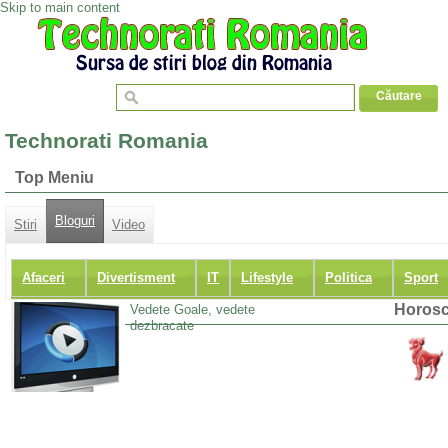
Skip to main content
Technorati Romania
Top Meniu
Bloguri
Stiri
Video
Afaceri
Divertisment
IT
Lifestyle
Politica
Sport
Horosc
Vedete Goale, vedete
dezbracate