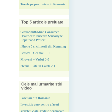
Taxele pe proprietate in Romania
Top 5 articole preluate
GlaxoSmithKline Consumer
Healthcare lansează Sensodyne
Repair and Protect
iPhone 5 si chinezii din Kunming
Brasov – Ceahlaul 1-1
Mioveni – Vaslui 0-5
Steaua – Otelul Galati 2-1
Cele mai urmarite stiri
video
Faze tari din Romania
Investitie zero pentru afaceri
Vedete Goale, vedete dezbracate