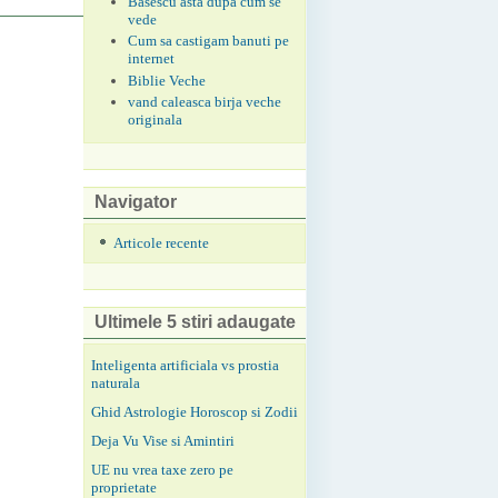
Basescu asta dupa cum se
vede
Cum sa castigam banuti pe
internet
Biblie Veche
vand caleasca birja veche
originala
Navigator
Articole recente
Ultimele 5 stiri adaugate
Inteligenta artificiala vs prostia
naturala
Ghid Astrologie Horoscop si Zodii
Deja Vu Vise si Amintiri
UE nu vrea taxe zero pe
proprietate