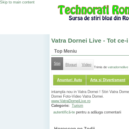
Skip to main content
Vatra Dornei Live - Tot ce-i
Top Meniu
Stiri
Bloguri
Video
Trimis de
vatradorneilive
Anunturi Auto
Arta si Divertisment
intampla nou in Vatra Dornei ! Stiri Vatra Dorn
Dornei Foto-Video Vatra Dornei.
www.VatraDorneiLive.ro
Categorie:
Turism
autentifică-te
pentru a adăuga comentarii
Horoscop pe Zodii