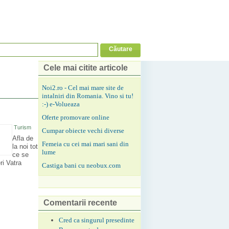
Cele mai citite articole
Noi2.ro - Cel mai mare site de
intalniri din Romania. Vino si tu!
:-) e-Volueaza
Oferte promovare online
Turism
Cumpar obiecte vechi diverse
Afla de
Femeia cu cei mai mari sani din
la noi tot
lume
ce se
ri Vatra
Castiga bani cu neobux.com
Comentarii recente
Cred ca singurul presedinte