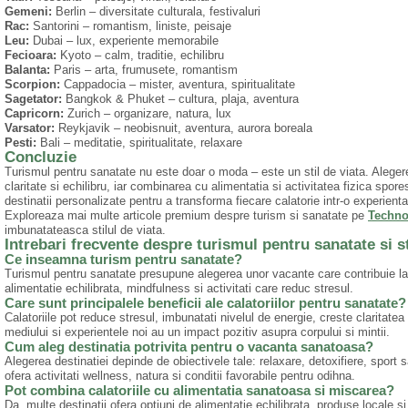
Gemeni:
Berlin – diversitate culturala, festivaluri
Rac:
Santorini – romantism, liniste, peisaje
Leu:
Dubai – lux, experiente memorabile
Fecioara:
Kyoto – calm, traditie, echilibru
Balanta:
Paris – arta, frumusete, romantism
Scorpion:
Cappadocia – mister, aventura, spiritualitate
Sagetator:
Bangkok & Phuket – cultura, plaja, aventura
Capricorn:
Zurich – organizare, natura, lux
Varsator:
Reykjavik – neobisnuit, aventura, aurora boreala
Pesti:
Bali – meditatie, spiritualitate, relaxare
Concluzie
Turismul pentru sanatate nu este doar o moda – este un stil de viata. Alegere
claritate si echilibru, iar combinarea cu alimentatia si activitatea fizica spore
destinatii personalizate pentru a transforma fiecare calatorie intr-o experienta
Exploreaza mai multe articole premium despre turism si sanatate pe
Techno
imbunatateasca stilul de viata.
Intrebari frecvente despre turismul pentru sanatate si st
Ce inseamna turism pentru sanatate?
Turismul pentru sanatate presupune alegerea unor vacante care contribuie la s
alimentatie echilibrata, mindfulness si activitati care reduc stresul.
Care sunt principalele beneficii ale calatoriilor pentru sanatate?
Calatoriile pot reduce stresul, imbunatati nivelul de energie, creste claritate
mediului si experientele noi au un impact pozitiv asupra corpului si mintii.
Cum aleg destinatia potrivita pentru o vacanta sanatoasa?
Alegerea destinatiei depinde de obiectivele tale: relaxare, detoxifiere, sport 
ofera activitati wellness, natura si conditii favorabile pentru odihna.
Pot combina calatoriile cu alimentatia sanatoasa si miscarea?
Da, multe destinatii ofera optiuni de alimentatie echilibrata, produse locale si