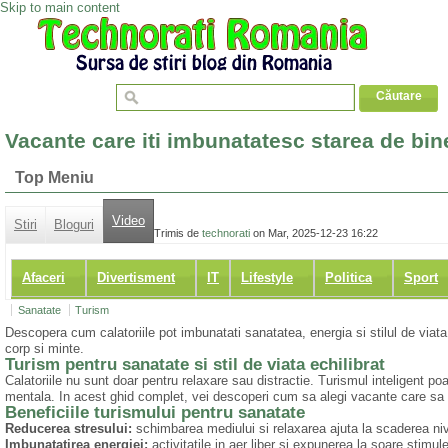
Skip to main content
Vacante care iti imbunatatesc starea de bin
Top Meniu
Video
Stiri
Bloguri
Trimis de
technorati
on Mar, 2025-12-23 16:22
Afaceri
Divertisment
IT
Lifestyle
Politica
Sport
Sanatate
Turism
Descopera cum calatoriile pot imbunatati sanatatea, energia si stilul de viat
corp si minte.
Turism pentru sanatate si stil de viata echilibrat
Calatoriile nu sunt doar pentru relaxare sau distractie. Turismul inteligent p
mentala. In acest ghid complet, vei descoperi cum sa alegi vacante care sa iti 
Beneficiile turismului pentru sanatate
Reducerea stresului:
schimbarea mediului si relaxarea ajuta la scaderea nive
Imbunatatirea energiei:
activitatile in aer liber si expunerea la soare stimu