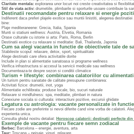
Claritate mentala:
explorarea unor locuri noi creste creativitatea si flexibilit
Stil de viata activ:
drumetiile, plimbarile si sporturile usoare contribuie la sa
Destinatii recomandate pentru relaxare si energie pozit
Indiferent daca preferi plajele exotice sau muntii linistiti, alegerea destinatie
bine:
Plaje mediteraneene: Grecia, Italia, Spania
Munti si statiuni wellness: Austria, Elvetia, Romania
Orase culturale cu istorie si arta: Paris, Roma, Berlin
Destinatii exotice cu relaxare si meditatie: Bali, Thailanda, Japonia
Cum sa alegi vacanta in functie de obiectivele tale de s
Stabileste scopul: relaxare, detox, sport, spiritualitate
Alege destinatii care ofera activitatile dorite
Include in plan si alimentatie sanatoasa si programe wellness
Verifica infrastructura si accesul la servicii medicale sau wellness
Documenteaza-te despre sezon si conditii climatice
Turism + lifestyle: combinarea calatoriilor cu alimentat
Un turism pentru sanatate de calitate presupune combinarea:
Activitati fizice: drumetii, inot, yoga
Alimentatie echilibrata: produse locale, bio, sucuri naturale
Relaxare si mindfulness: spa, meditatie, plimbari in natura
Conexiune sociala si culturala: interactiuni pozitive, excursii ghidate
Legatura cu astrologia: vacante personalizate in functi
Fiecare zodie are preferinte si nevoi diferite cand vine vorba de calatorii. Ale
experienta unica.
Consulta ghidul nostru detaliat:
Horoscop calatorii: destinatii perfecte di
Exemple de vacante pentru fiecare semn zodiacal
Berbec:
Barcelona – energie, aventura, arta
Taur:
Toscana – peisaje, vinuri, relaxare