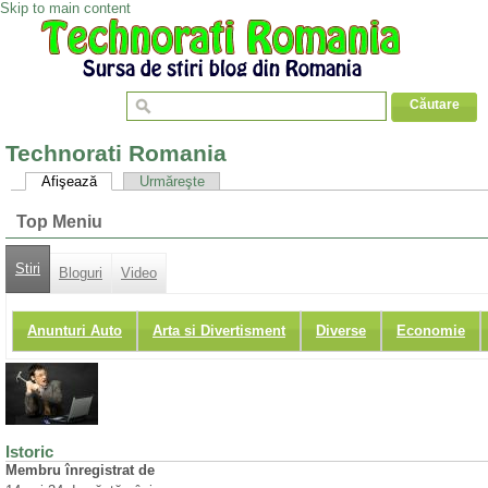
Skip to main content
Technorati Romania
Afişează
Urmăreşte
Top Meniu
Stiri
Bloguri
Video
Anunturi Auto
Arta si Divertisment
Diverse
Economie
Istoric
Membru înregistrat de