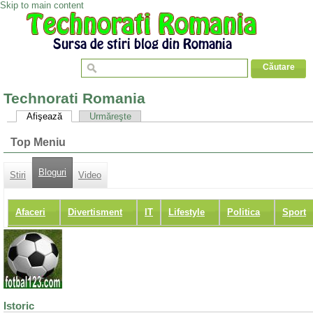
Skip to main content
Technorati Romania
Afişează
Urmăreşte
Top Meniu
Bloguri
Stiri
Video
Afaceri
Divertisment
IT
Lifestyle
Politica
Sport
Istoric