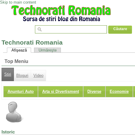
Skip to main content
Technorati Romania
Afişează
Urmăreşte
Top Meniu
Stiri
Bloguri
Video
Anunturi Auto
Arta si Divertisment
Diverse
Economie
Istoric